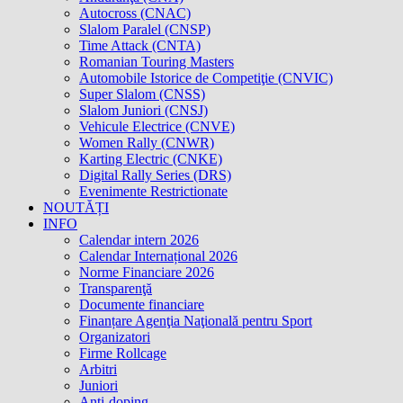
Autocross (CNAC)
Slalom Paralel (CNSP)
Time Attack (CNTA)
Romanian Touring Masters
Automobile Istorice de Competiţie (CNVIC)
Super Slalom (CNSS)
Slalom Juniori (CNSJ)
Vehicule Electrice (CNVE)
Women Rally (CNWR)
Karting Electric (CNKE)
Digital Rally Series (DRS)
Evenimente Restrictionate
NOUTĂȚI
INFO
Calendar intern 2026
Calendar Internațional 2026
Norme Financiare 2026
Transparenţă
Documente financiare
Finanțare Agenţia Naţională pentru Sport
Organizatori
Firme Rollcage
Arbitri
Juniori
Anti-doping