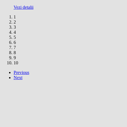
Vezi detalii
1
2
3
4
5
6
7
8
9
10
Previous
Next