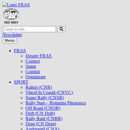
Newsletter
Meniu
FRAS
Despre FRAS
Contact
Statut
Comisii
Organizare
SPORT
Raliuri (CNR)
Viteză în Coastă (CNVC)
Super Rally (CNSR)
Rally Start – Romania Pitoreasca
Off Road (CNOR)
Drift (CN Drift)
Rally Raid (CNRR)
Drag (CN Drag)
Anduranţă (CNA)