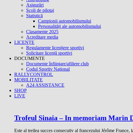
Asigurări
Şcoli de pilotaj
Statistică
Campionii automobilismului
Personalități ale automobilismului
Clasamente 2025
Acreditare media
LICENȚE
Regulamente licențiere sportivi
Solicitare licență sportivi
DOCUMENTE
Documente înfiinţare/afiliere club
Codul Sportiv Naţional
RALLYCONTROL
MOBILITATE
A24 ASSISTANCE
SHOP
LIVE
Trofeul Sinaia – In memoriam Marin D
Este al treilea succes consecutiv al francezului Jérôme France, l