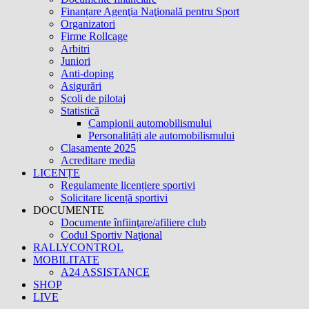
Finanțare Agenţia Naţională pentru Sport
Organizatori
Firme Rollcage
Arbitri
Juniori
Anti-doping
Asigurări
Şcoli de pilotaj
Statistică
Campionii automobilismului
Personalități ale automobilismului
Clasamente 2025
Acreditare media
LICENȚE
Regulamente licențiere sportivi
Solicitare licență sportivi
DOCUMENTE
Documente înfiinţare/afiliere club
Codul Sportiv Naţional
RALLYCONTROL
MOBILITATE
A24 ASSISTANCE
SHOP
LIVE