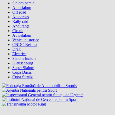
Slalom paralel
Autoslalom
Off road
Autocross
Rally raid
Anduranţă
Circuit
Autoslalom
Vehicule istorice
CNDC Betano
Drag
Electrice
Slalom Juniori
Klausenburg
Super Slalom
Cupa Dacia
Cupa Suzuki