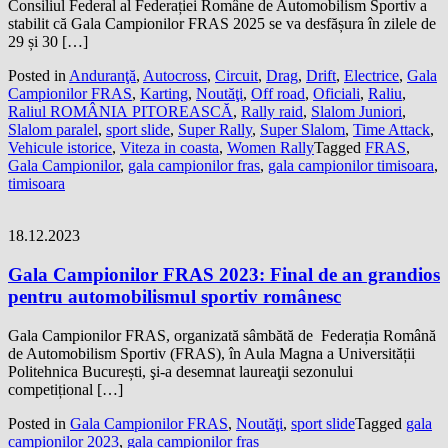
Consiliul Federal al Federației Române de Automobilism Sportiv a
stabilit că Gala Campionilor FRAS 2025 se va desfășura în zilele de
29 și 30 […]
Posted in
Anduranţă
,
Autocross
,
Circuit
,
Drag
,
Drift
,
Electrice
,
Gala
Campionilor FRAS
,
Karting
,
Noutăţi
,
Off road
,
Oficiali
,
Raliu
,
Raliul ROMÂNIA PITOREASCĂ
,
Rally raid
,
Slalom Juniori
,
Slalom paralel
,
sport slide
,
Super Rally
,
Super Slalom
,
Time Attack
,
Vehicule istorice
,
Viteza in coasta
,
Women Rally
Tagged
FRAS
,
Gala Campionilor
,
gala campionilor fras
,
gala campionilor timisoara
,
timisoara
18.12.2023
Gala Campionilor FRAS 2023: Final de an grandios
pentru automobilismul sportiv românesc
Gala Campionilor FRAS, organizată sâmbătă de Federația Română
de Automobilism Sportiv (FRAS), în Aula Magna a Universității
Politehnica București, şi-a desemnat laureaţii sezonului
competițional […]
Posted in
Gala Campionilor FRAS
,
Noutăţi
,
sport slide
Tagged
gala
campionilor 2023
,
gala campionilor fras