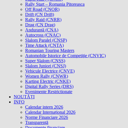
Rally Start – Romania Pitoreasca
Off Road (CNOR)
Drift (CN Drift)
Rally Raid (CNRR)
Drag (CN Drag)
Anduranţă (CNA)
Autocross (CNAC)
Slalom Paralel (CNSP)
Time Attack (CNTA)
Romanian Touring Masters
Automobile Istorice de Competiţie (CNVIC)
Super Slalom (CNSS)
Slalom Juniori (CNSJ)
Vehicule Electrice (CNVE)
Women Rally (CNWR)
Karting Electric (CNKE)
Digital Rally Series (DRS)
Evenimente Restrictionate
NOUTĂȚI
INFO
Calendar intern 2026
Calendar Internațional 2026
Norme Financiare 2026
Transparenţă
Documente financiare