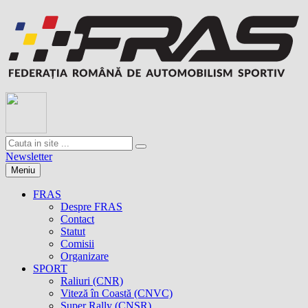
Newsletter
Meniu
FRAS
Despre FRAS
Contact
Statut
Comisii
Organizare
SPORT
Raliuri (CNR)
Viteză în Coastă (CNVC)
Super Rally (CNSR)