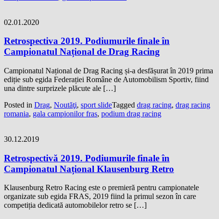
02.01.2020
Retrospectiva 2019. Podiumurile finale în
Campionatul Național de Drag Racing
Campionatul Național de Drag Racing și-a desfășurat în 2019 prima
ediție sub egida Federației Române de Automobilism Sportiv, fiind
una dintre surprizele plăcute ale […]
Posted in
Drag
,
Noutăţi
,
sport slide
Tagged
drag racing
,
drag racing
romania
,
gala campionilor fras
,
podium drag racing
30.12.2019
Retrospectivă 2019. Podiumurile finale în
Campionatul Național Klausenburg Retro
Klausenburg Retro Racing este o premieră pentru campionatele
organizate sub egida FRAS, 2019 fiind la primul sezon în care
competiția dedicată automobilelor retro se […]