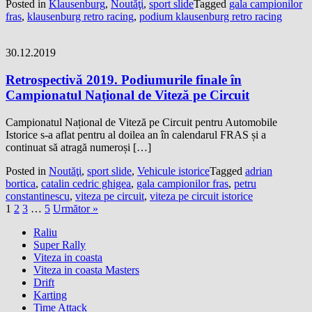
Posted in
Klausenburg
,
Noutăţi
,
sport slide
Tagged
gala campionilor
fras
,
klausenburg retro racing
,
podium klausenburg retro racing
30.12.2019
Retrospectivă 2019. Podiumurile finale în
Campionatul Național de Viteză pe Circuit
Campionatul Național de Viteză pe Circuit pentru Automobile
Istorice s-a aflat pentru al doilea an în calendarul FRAS și a
continuat să atragă numeroși […]
Posted in
Noutăţi
,
sport slide
,
Vehicule istorice
Tagged
adrian
bortica
,
catalin cedric ghigea
,
gala campionilor fras
,
petru
constantinescu
,
viteza pe circuit
,
viteza pe circuit istorice
1
2
3
…
5
Următor »
Raliu
Super Rally
Viteza in coasta
Viteza in coasta Masters
Drift
Karting
Time Attack