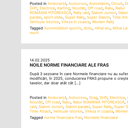
Posted in
Anduranţă
,
Autocross
,
Autoslalom
,
Circuit
,
D
Drift
,
Electrice
,
Karting
,
Noutăţi
,
Off road
,
Raliu
,
Raliul
ROMÂNIA PITOREASCĂ
,
Rally raid
,
Slalom Juniori
,
Slalo
paralel
,
sport slide
,
Super Rally
,
Super Slalom
,
Time Att
Vehicule istorice
,
Viteza in coasta
,
Women Rally
Tagged
Automobilism sportiv
,
doliu
,
mihai leu
,
Mihai Le
murit
14.02.2025
NOILE NORME FINANCIARE ALE FRAS
După 3 sezoane în care Normele financiare nu au sufer
modificări, în 2025, conducerea FRAS propune o creșt
taxelor, dar doar atât cât […]
Posted in
Anduranţă
,
Autocross
,
Drag
,
Drift
,
Electrice
,
Noutăţi
,
Off road
,
Raliu
,
Raliul ROMÂNIA PITOREASCĂ
,
raid
,
Slalom Juniori
,
Slalom paralel
,
Super Rally
,
Super S
Time Attack
,
Vehicule istorice
,
Viteza in coasta
,
Women 
Tagged
norme financiare fras
,
Normele financiare