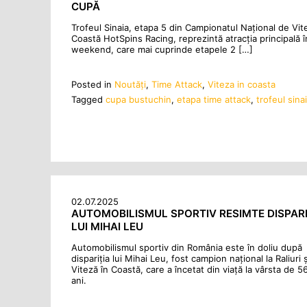
CUPĂ
Trofeul Sinaia, etapa 5 din Campionatul Național de Vit
Coastă HotSpins Racing, reprezintă atracția principală î
weekend, care mai cuprinde etapele 2 […]
Posted in
Noutăţi
,
Time Attack
,
Viteza in coasta
Tagged
cupa bustuchin
,
etapa time attack
,
trofeul sina
02.07.2025
AUTOMOBILISMUL SPORTIV RESIMTE DISPARI
LUI MIHAI LEU
Automobilismul sportiv din România este în doliu după
dispariția lui Mihai Leu, fost campion național la Raliuri ș
Viteză în Coastă, care a încetat din viață la vârsta de 5
ani.