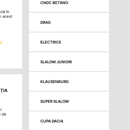
CNDC BETANO
eză în
n acest
DRAG
ELECTRICE
ia
SLALOM JUNIORI
KLAUSENBURG
ȚIA
SUPER SLALOM
i
6 de
CUPA DACIA