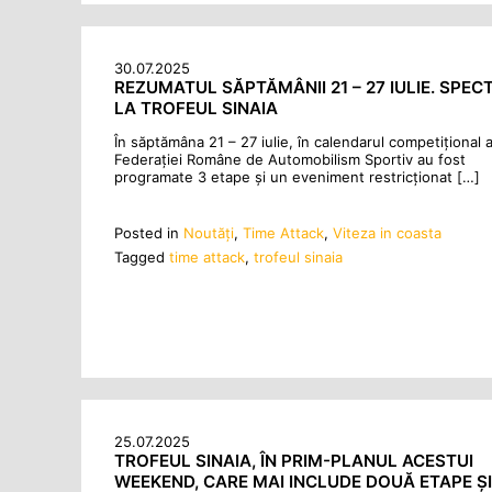
30.07.2025
REZUMATUL SĂPTĂMÂNII 21 – 27 IULIE. SPEC
LA TROFEUL SINAIA
În săptămâna 21 – 27 iulie, în calendarul competițional a
Federației Române de Automobilism Sportiv au fost
programate 3 etape și un eveniment restricționat […]
Posted in
Noutăţi
,
Time Attack
,
Viteza in coasta
Tagged
time attack
,
trofeul sinaia
25.07.2025
TROFEUL SINAIA, ÎN PRIM-PLANUL ACESTUI
WEEKEND, CARE MAI INCLUDE DOUĂ ETAPE ȘI