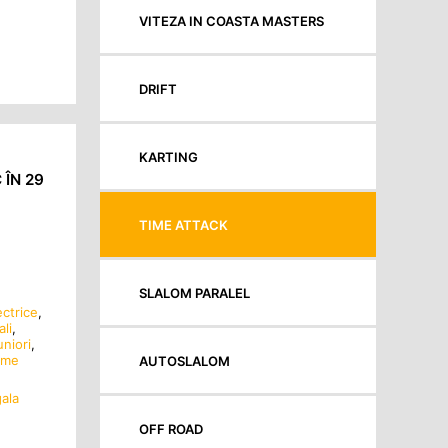
VITEZA IN COASTA MASTERS
DRIFT
KARTING
ÎN 29
TIME ATTACK
SLALOM PARALEL
ectrice
,
ali
,
uniori
,
ime
AUTOSLALOM
gala
OFF ROAD