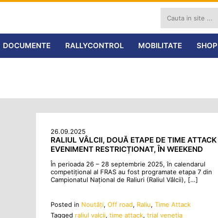
DOCUMENTE
RALLYCONTROL
MOBILITATE
SHOP
26.09.2025
RALIUL VÂLCII, DOUĂ ETAPE DE TIME ATTACK 
EVENIMENT RESTRICȚIONAT, ÎN WEEKEND
În perioada 26 – 28 septembrie 2025, în calendarul
competițional al FRAS au fost programate etapa 7 din
Campionatul Național de Raliuri (Raliul Vâlcii), […]
Posted in
Noutăţi
,
Off road
,
Raliu
,
Time Attack
Tagged
raliul valcii
,
time attack
,
trial venetia