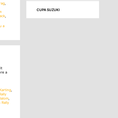
rag
,
CUPA SUZUKI
m
ack
,
u a
it
ere a
Karting
,
Rally
lalom
,
Rally