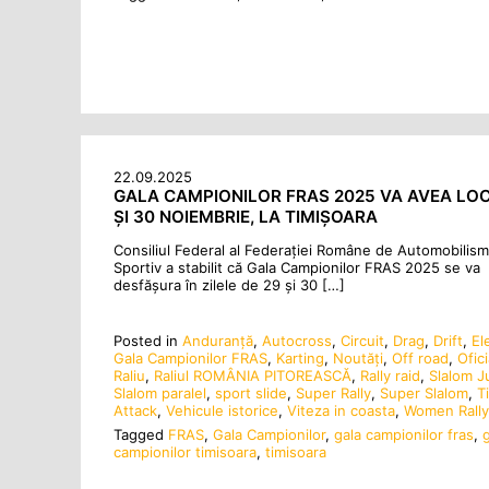
22.09.2025
GALA CAMPIONILOR FRAS 2025 VA AVEA LOC 
ȘI 30 NOIEMBRIE, LA TIMIȘOARA
Consiliul Federal al Federației Române de Automobilism
Sportiv a stabilit că Gala Campionilor FRAS 2025 se va
desfășura în zilele de 29 și 30 […]
Posted in
Anduranţă
,
Autocross
,
Circuit
,
Drag
,
Drift
,
El
Gala Campionilor FRAS
,
Karting
,
Noutăţi
,
Off road
,
Ofici
Raliu
,
Raliul ROMÂNIA PITOREASCĂ
,
Rally raid
,
Slalom J
Slalom paralel
,
sport slide
,
Super Rally
,
Super Slalom
,
T
Attack
,
Vehicule istorice
,
Viteza in coasta
,
Women Rally
Tagged
FRAS
,
Gala Campionilor
,
gala campionilor fras
,
campionilor timisoara
,
timisoara