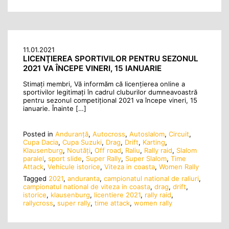
11.01.2021
LICENŢIEREA SPORTIVILOR PENTRU SEZONUL
2021 VA ÎNCEPE VINERI, 15 IANUARIE
Stimaţi membri, Vă informăm că licenţierea online a
sportivilor legitimaţi în cadrul cluburilor dumneavoastră
pentru sezonul competiţional 2021 va începe vineri, 15
ianuarie. Înainte […]
Posted in
Anduranţă
,
Autocross
,
Autoslalom
,
Circuit
,
Cupa Dacia
,
Cupa Suzuki
,
Drag
,
Drift
,
Karting
,
Klausenburg
,
Noutăţi
,
Off road
,
Raliu
,
Rally raid
,
Slalom
paralel
,
sport slide
,
Super Rally
,
Super Slalom
,
Time
Attack
,
Vehicule istorice
,
Viteza in coasta
,
Women Rally
Tagged
2021
,
anduranta
,
campionatul national de raliuri
,
campionatul national de viteza in coasta
,
drag
,
drift
,
istorice
,
klausenburg
,
licentiere 2021
,
rally raid
,
rallycross
,
super rally
,
time attack
,
women rally