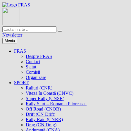
Newsletter
Meniu
FRAS
Despre FRAS
Contact
Statut
Comisii
Organizare
SPORT
Raliuri (CNR)
Viteză în Coastă (CNVC)
Super Rally (CNSR)
Rally Start – Romania Pitoreasca
Off Road (CNOR)
Drift (CN Drift)
Rally Raid (CNRR)
Drag (CN Drag)
Anduranţă (CNA)