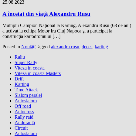
25.08.2023
A încetat din viaţă Alexandru Rusu
Multiplu Campion Naţional la Karting, Alexandru Rusu (68 de ani)
a activat la echipa Motor Ira Cluj Napoca şi a participat la
construcţia kartodromului […]
Posted in
Noutăţi
Tagged
alexandru rusu
,
deces
,
karting
Raliu
Super Rally
Viteza in coasta
Viteza in coasta Masters
Drift
Karting
Time Attack
Slalom paralel
Autoslalom
Off road
Autocross
Rally raid
Anduranţă
Circuit
Autoslalom