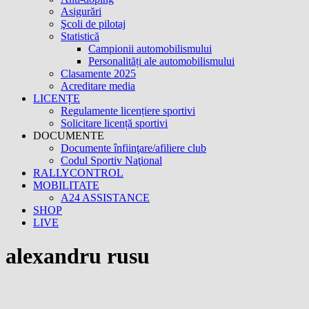
Asigurări
Şcoli de pilotaj
Statistică
Campionii automobilismului
Personalități ale automobilismului
Clasamente 2025
Acreditare media
LICENȚE
Regulamente licențiere sportivi
Solicitare licență sportivi
DOCUMENTE
Documente înfiinţare/afiliere club
Codul Sportiv Naţional
RALLYCONTROL
MOBILITATE
A24 ASSISTANCE
SHOP
LIVE
alexandru rusu