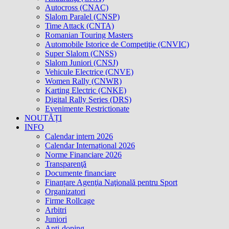
Autocross (CNAC)
Slalom Paralel (CNSP)
Time Attack (CNTA)
Romanian Touring Masters
Automobile Istorice de Competiţie (CNVIC)
Super Slalom (CNSS)
Slalom Juniori (CNSJ)
Vehicule Electrice (CNVE)
Women Rally (CNWR)
Karting Electric (CNKE)
Digital Rally Series (DRS)
Evenimente Restrictionate
NOUTĂȚI
INFO
Calendar intern 2026
Calendar Internațional 2026
Norme Financiare 2026
Transparenţă
Documente financiare
Finanțare Agenţia Naţională pentru Sport
Organizatori
Firme Rollcage
Arbitri
Juniori
Anti-doping