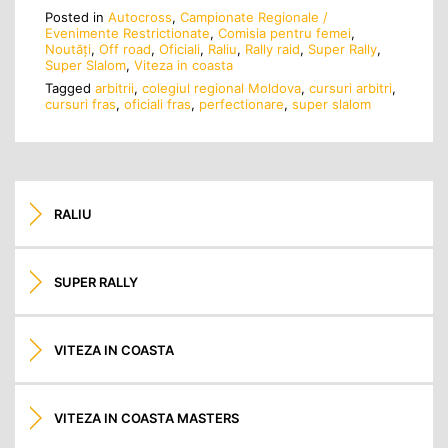
Posted in
Autocross
,
Campionate Regionale /
Evenimente Restrictionate
,
Comisia pentru femei
,
Noutăţi
,
Off road
,
Oficiali
,
Raliu
,
Rally raid
,
Super Rally
,
Super Slalom
,
Viteza in coasta
Tagged
arbitrii
,
colegiul regional Moldova
,
cursuri arbitri
,
cursuri fras
,
oficiali fras
,
perfectionare
,
super slalom
RALIU
SUPER RALLY
VITEZA IN COASTA
VITEZA IN COASTA MASTERS