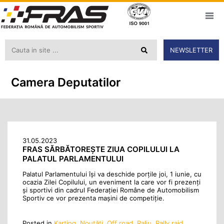
NEWSLETTER
Camera Deputatilor
31.05.2023
FRAS SĂRBĂTOREȘTE ZIUA COPILULUI LA
PALATUL PARLAMENTULUI
Palatul Parlamentului îşi va deschide porţile joi, 1 iunie, cu
ocazia Zilei Copilului, un eveniment la care vor fi prezenți
și sportivi din cadrul Federației Române de Automobilism
Sportiv ce vor prezenta mașini de competiție.
Posted in
Karting
,
Noutăţi
,
Off road
,
Raliu
,
Rally raid
,