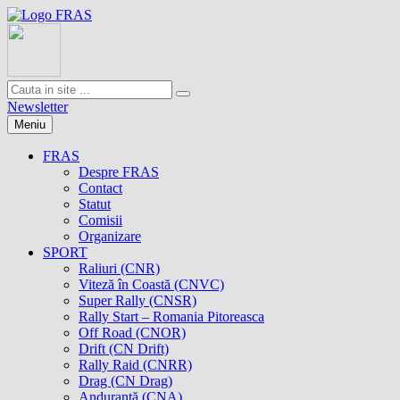
Newsletter
Meniu
FRAS
Despre FRAS
Contact
Statut
Comisii
Organizare
SPORT
Raliuri (CNR)
Viteză în Coastă (CNVC)
Super Rally (CNSR)
Rally Start – Romania Pitoreasca
Off Road (CNOR)
Drift (CN Drift)
Rally Raid (CNRR)
Drag (CN Drag)
Anduranţă (CNA)