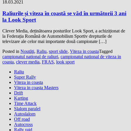
18.03.2021
Raliurile și viteza în coastă se văd în următorii 3 ani
la Look Sport
Clever Media, deținătoarea posturilor Look Sport, a achiziționat de
la Federația Română de Automobilism Sportiv drepturile de
televizare ale celor mai importante două campionate […]
Posted in
Noutăţi
,
Raliu
,
sport slide
,
Viteza in coasta
Tagged
campionatul national de raliuri
,
campionatul national de viteza in
coasta
,
clever media
,
FRAS
,
look sport
Raliu
Super Rally
Viteza in coasta
Viteza in coasta Masters
Drift
Karting
Time Attack
Slalom paralel
Autoslalom
Off road
Autocross
Rally raid