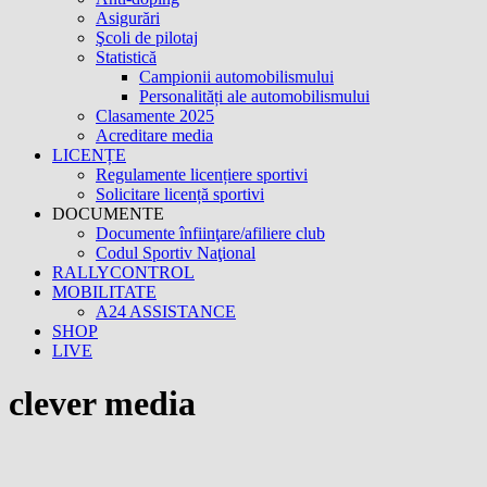
Asigurări
Şcoli de pilotaj
Statistică
Campionii automobilismului
Personalități ale automobilismului
Clasamente 2025
Acreditare media
LICENȚE
Regulamente licențiere sportivi
Solicitare licență sportivi
DOCUMENTE
Documente înfiinţare/afiliere club
Codul Sportiv Naţional
RALLYCONTROL
MOBILITATE
A24 ASSISTANCE
SHOP
LIVE
clever media