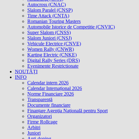
Autocross (CNAC)
Slalom Paralel (CNSP)
Time Attack (CNTA)
Romanian Touring Masters
Automobile Istorice de Competiţie (CNVIC)
Super Slalom (CNSS)
Slalom Juniori (CNSJ)
Vehicule Electrice (CNVE)
Women Rally (CNWR)
Karting Electric (CNKE)
Digital Rally Series (DRS)
Evenimente Restrictionate
NOUTĂȚI
INFO
Calendar intern 2026
Calendar Internațional 2026
Norme Financiare 2026
Transparenţă
Documente financiare
Finanțare Agenţia Naţională pentru Sport
Organizatori
Firme Rollcage
Arbitri
Juniori
Anti-doping