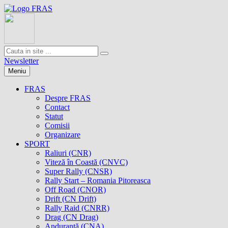
Newsletter
Meniu
FRAS
Despre FRAS
Contact
Statut
Comisii
Organizare
SPORT
Raliuri (CNR)
Viteză în Coastă (CNVC)
Super Rally (CNSR)
Rally Start – Romania Pitoreasca
Off Road (CNOR)
Drift (CN Drift)
Rally Raid (CNRR)
Drag (CN Drag)
Anduranţă (CNA)