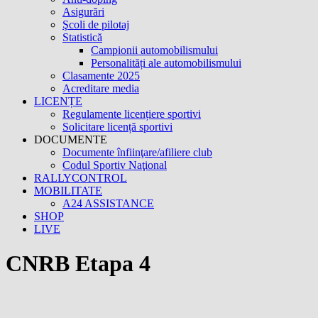
Asigurări
Şcoli de pilotaj
Statistică
Campionii automobilismului
Personalități ale automobilismului
Clasamente 2025
Acreditare media
LICENȚE
Regulamente licențiere sportivi
Solicitare licență sportivi
DOCUMENTE
Documente înfiinţare/afiliere club
Codul Sportiv Naţional
RALLYCONTROL
MOBILITATE
A24 ASSISTANCE
SHOP
LIVE
CNRB Etapa 4