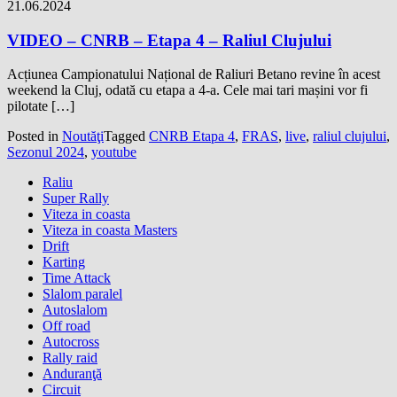
21.06.2024
VIDEO – CNRB – Etapa 4 – Raliul Clujului
Acțiunea Campionatului Național de Raliuri Betano revine în acest
weekend la Cluj, odată cu etapa a 4-a. Cele mai tari mașini vor fi
pilotate […]
Posted in
Noutăţi
Tagged
CNRB Etapa 4
,
FRAS
,
live
,
raliul clujului
,
Sezonul 2024
,
youtube
Raliu
Super Rally
Viteza in coasta
Viteza in coasta Masters
Drift
Karting
Time Attack
Slalom paralel
Autoslalom
Off road
Autocross
Rally raid
Anduranţă
Circuit