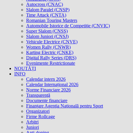
Autocross (CNAC)
Slalom Paralel (CNSP)
Time Attack (CNTA)
Romanian Touring Masters
Automobile Istorice de Competiţie (CNVIC)
Super Slalom (CNSS)
Slalom Juniori (CNSJ)
Vehicule Electrice (CNVE)
Women Rally (CNWR)
Karting Electric (CNKE)
Digital Rally Series (DRS)
Evenimente Restrictionate
NOUTĂȚI
INFO
Calendar intern 2026
Calendar Internațional 2026
Norme Financiare 2026
Transparenţă
Documente financiare
Finanțare Agenţia Naţională pentru Sport
Organizatori
Firme Rollcage
Arbitri
Juniori
Anti-doping