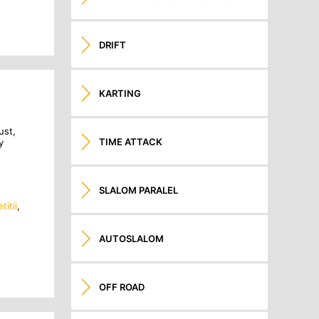
DRIFT
KARTING
ust,
TIME ATTACK
y
SLALOM PARALEL
itii
,
AUTOSLALOM
OFF ROAD