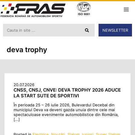
NEWSLETTER
deva trophy
20.07.2026
CNSS, CNSJ, CNVE: DEVA TROPHY 2026 ADUCE
LA START SUTE DE SPORTIVI
În perioada 25 – 26 iulie 2026, Bulevardul Decebal din
municipiul Deva va deveni gazda unuia dintre cele mai
spectaculoase evenimente automobilistice din România,
[…]
Posted in
Electrice
,
Noutăţi
,
Slalom Juniori
,
Super Slalom