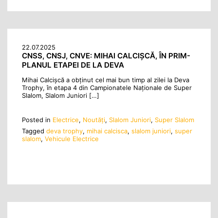
22.07.2025
CNSS, CNSJ, CNVE: MIHAI CALCIȘCĂ, ÎN PRIM-
PLANUL ETAPEI DE LA DEVA
Mihai Calcișcă a obținut cel mai bun timp al zilei la Deva
Trophy, în etapa 4 din Campionatele Naționale de Super
Slalom, Slalom Juniori […]
Posted in
Electrice
,
Noutăţi
,
Slalom Juniori
,
Super Slalom
Tagged
deva trophy
,
mihai calcisca
,
slalom juniori
,
super
slalom
,
Vehicule Electrice