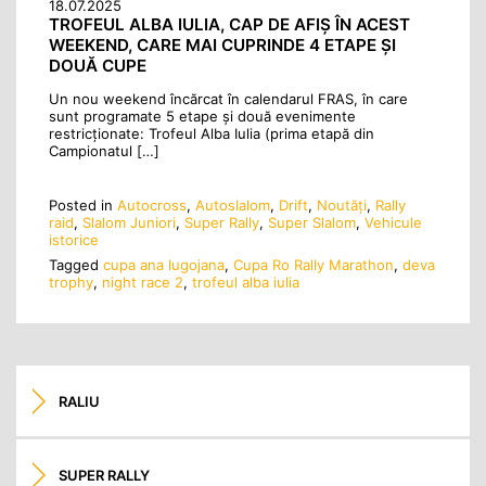
18.07.2025
TROFEUL ALBA IULIA, CAP DE AFIȘ ÎN ACEST
WEEKEND, CARE MAI CUPRINDE 4 ETAPE ȘI
DOUĂ CUPE
Un nou weekend încărcat în calendarul FRAS, în care
sunt programate 5 etape și două evenimente
restricționate: Trofeul Alba Iulia (prima etapă din
Campionatul […]
Posted in
Autocross
,
Autoslalom
,
Drift
,
Noutăţi
,
Rally
raid
,
Slalom Juniori
,
Super Rally
,
Super Slalom
,
Vehicule
istorice
Tagged
cupa ana lugojana
,
Cupa Ro Rally Marathon
,
deva
trophy
,
night race 2
,
trofeul alba iulia
RALIU
SUPER RALLY