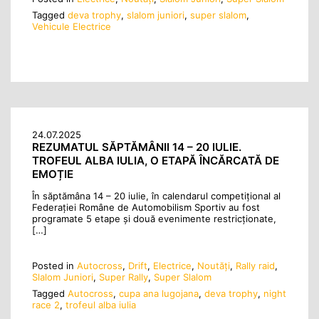
Tagged
deva trophy
,
slalom juniori
,
super slalom
,
Vehicule Electrice
24.07.2025
REZUMATUL SĂPTĂMÂNII 14 – 20 IULIE.
TROFEUL ALBA IULIA, O ETAPĂ ÎNCĂRCATĂ DE
EMOȚIE
În săptămâna 14 – 20 iulie, în calendarul competițional al
Federației Române de Automobilism Sportiv au fost
programate 5 etape și două evenimente restricționate,
[…]
Posted in
Autocross
,
Drift
,
Electrice
,
Noutăţi
,
Rally raid
,
Slalom Juniori
,
Super Rally
,
Super Slalom
Tagged
Autocross
,
cupa ana lugojana
,
deva trophy
,
night
race 2
,
trofeul alba iulia