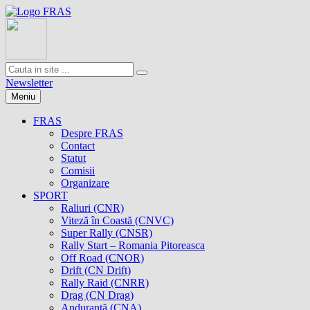
Newsletter
Meniu
FRAS
Despre FRAS
Contact
Statut
Comisii
Organizare
SPORT
Raliuri (CNR)
Viteză în Coastă (CNVC)
Super Rally (CNSR)
Rally Start – Romania Pitoreasca
Off Road (CNOR)
Drift (CN Drift)
Rally Raid (CNRR)
Drag (CN Drag)
Anduranţă (CNA)