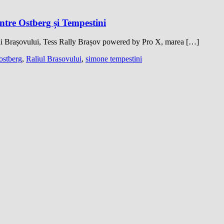
între Ostberg și Tempestini
iului Brașovului, Tess Rally Brașov powered by Pro X, marea […]
ostberg
,
Raliul Brasovului
,
simone tempestini