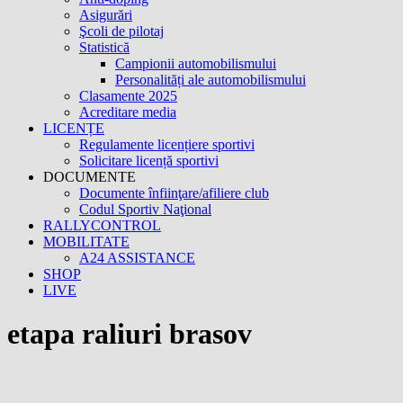
Asigurări
Şcoli de pilotaj
Statistică
Campionii automobilismului
Personalități ale automobilismului
Clasamente 2025
Acreditare media
LICENȚE
Regulamente licențiere sportivi
Solicitare licență sportivi
DOCUMENTE
Documente înfiinţare/afiliere club
Codul Sportiv Naţional
RALLYCONTROL
MOBILITATE
A24 ASSISTANCE
SHOP
LIVE
etapa raliuri brasov