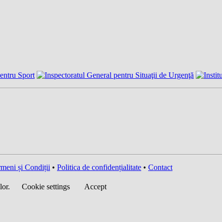
meni și Condiții
•
Politica de confidențialitate
•
Contact
lor.
Cookie settings
Accept