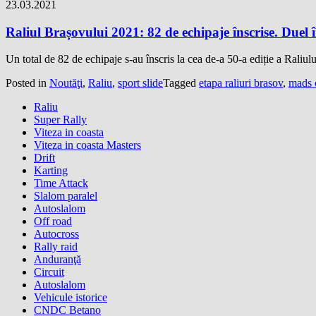
23.03.2021
Raliul Brașovului 2021: 82 de echipaje înscrise. Duel 
Un total de 82 de echipaje s-au înscris la cea de-a 50-a ediție a Ral
Posted in
Noutăţi
,
Raliu
,
sport slide
Tagged
etapa raliuri brasov
,
mads 
Raliu
Super Rally
Viteza in coasta
Viteza in coasta Masters
Drift
Karting
Time Attack
Slalom paralel
Autoslalom
Off road
Autocross
Rally raid
Anduranţă
Circuit
Autoslalom
Vehicule istorice
CNDC Betano