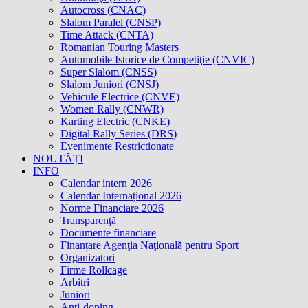
Autocross (CNAC)
Slalom Paralel (CNSP)
Time Attack (CNTA)
Romanian Touring Masters
Automobile Istorice de Competiţie (CNVIC)
Super Slalom (CNSS)
Slalom Juniori (CNSJ)
Vehicule Electrice (CNVE)
Women Rally (CNWR)
Karting Electric (CNKE)
Digital Rally Series (DRS)
Evenimente Restrictionate
NOUTĂȚI
INFO
Calendar intern 2026
Calendar Internațional 2026
Norme Financiare 2026
Transparenţă
Documente financiare
Finanțare Agenţia Naţională pentru Sport
Organizatori
Firme Rollcage
Arbitri
Juniori
Anti-doping