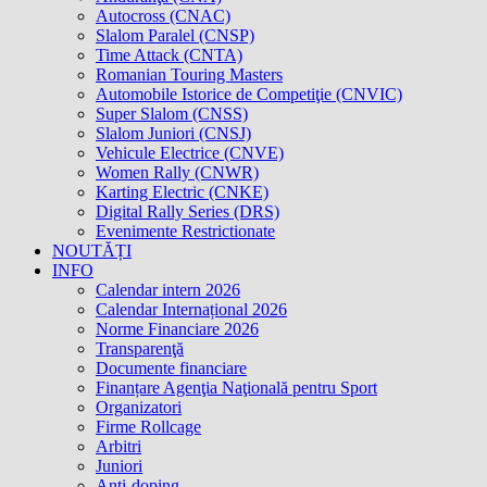
Autocross (CNAC)
Slalom Paralel (CNSP)
Time Attack (CNTA)
Romanian Touring Masters
Automobile Istorice de Competiţie (CNVIC)
Super Slalom (CNSS)
Slalom Juniori (CNSJ)
Vehicule Electrice (CNVE)
Women Rally (CNWR)
Karting Electric (CNKE)
Digital Rally Series (DRS)
Evenimente Restrictionate
NOUTĂȚI
INFO
Calendar intern 2026
Calendar Internațional 2026
Norme Financiare 2026
Transparenţă
Documente financiare
Finanțare Agenţia Naţională pentru Sport
Organizatori
Firme Rollcage
Arbitri
Juniori
Anti-doping