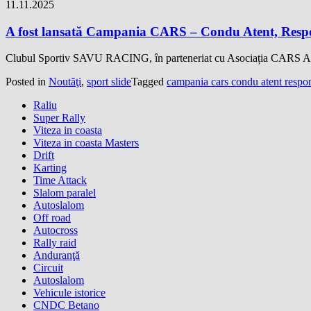
11.11.2025
A fost lansată Campania CARS – Condu Atent, Respon
Clubul Sportiv SAVU RACING, în parteneriat cu Asociația CARS Aca
Posted in
Noutăţi
,
sport slide
Tagged
campania cars condu atent respons
Raliu
Super Rally
Viteza in coasta
Viteza in coasta Masters
Drift
Karting
Time Attack
Slalom paralel
Autoslalom
Off road
Autocross
Rally raid
Anduranţă
Circuit
Autoslalom
Vehicule istorice
CNDC Betano