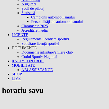
Asigurări
Şcoli de pilotaj
Statistică
Campionii automobilismului
Personalități ale automobilismului
Clasamente 2025
Acreditare media
LICENȚE
Regulamente licențiere sportivi
Solicitare licență sportivi
DOCUMENTE
Documente înfiinţare/afiliere club
Codul Sportiv Naţional
RALLYCONTROL
MOBILITATE
A24 ASSISTANCE
SHOP
LIVE
horatiu savu