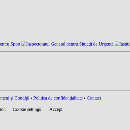
meni și Condiții
•
Politica de confidențialitate
•
Contact
lor.
Cookie settings
Accept