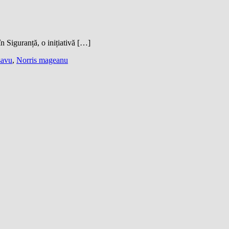
Siguranță, o inițiativă […]
savu
,
Norris mageanu