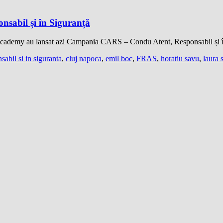
sabil și în Siguranță
demy au lansat azi Campania CARS – Condu Atent, Responsabil și în 
abil si in siguranta
,
cluj napoca
,
emil boc
,
FRAS
,
horatiu savu
,
laura 