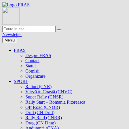
Newsletter
Meniu
FRAS
Despre FRAS
Contact
Statut
Comisii
Organizare
SPORT
Raliuri (CNR)
Viteză în Coastă (CNVC)
Super Rally (CNSR)
Rally Start – Romania Pitoreasca
Off Road (CNOR)
Drift (CN Drift)
Rally Raid (CNRR)
Drag (CN Drag)
Anduranţă (CNA)