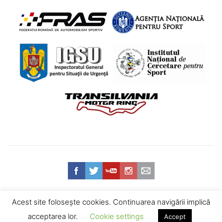
Acest site foloseşte cookies. Continuarea navigării implică
Web design
© 2026 Federația Română de Automobilism Sportiv -
acceptarea lor.
Cookie settings
Accept
Termeni și Condiții
•
Politica de confidențialitate
•
Contact