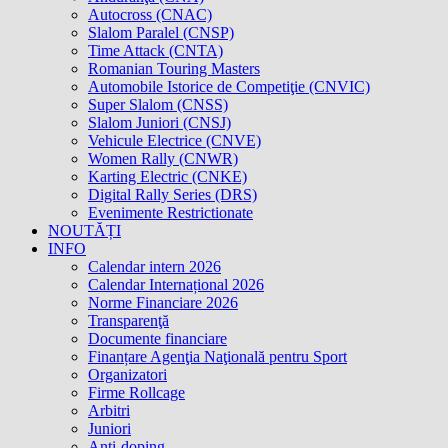
Autocross (CNAC)
Slalom Paralel (CNSP)
Time Attack (CNTA)
Romanian Touring Masters
Automobile Istorice de Competiţie (CNVIC)
Super Slalom (CNSS)
Slalom Juniori (CNSJ)
Vehicule Electrice (CNVE)
Women Rally (CNWR)
Karting Electric (CNKE)
Digital Rally Series (DRS)
Evenimente Restrictionate
NOUTĂȚI
INFO
Calendar intern 2026
Calendar Internațional 2026
Norme Financiare 2026
Transparenţă
Documente financiare
Finanțare Agenţia Naţională pentru Sport
Organizatori
Firme Rollcage
Arbitri
Juniori
Anti-doping