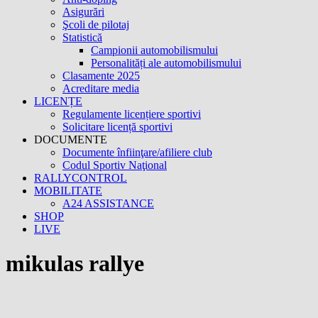
Asigurări
Şcoli de pilotaj
Statistică
Campionii automobilismului
Personalități ale automobilismului
Clasamente 2025
Acreditare media
LICENȚE
Regulamente licențiere sportivi
Solicitare licență sportivi
DOCUMENTE
Documente înfiinţare/afiliere club
Codul Sportiv Naţional
RALLYCONTROL
MOBILITATE
A24 ASSISTANCE
SHOP
LIVE
mikulas rallye