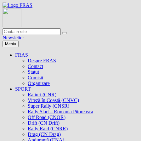
Newsletter
Meniu
FRAS
Despre FRAS
Contact
Statut
Comisii
Organizare
SPORT
Raliuri (CNR)
Viteză în Coastă (CNVC)
Super Rally (CNSR)
Rally Start – Romania Pitoreasca
Off Road (CNOR)
Drift (CN Drift)
Rally Raid (CNRR)
Drag (CN Drag)
Anduranţă (CNA)