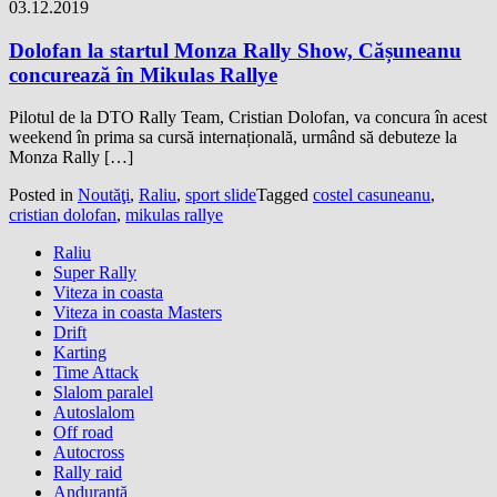
03.12.2019
Dolofan la startul Monza Rally Show, Cășuneanu
concurează în Mikulas Rallye
Pilotul de la DTO Rally Team, Cristian Dolofan, va concura în acest
weekend în prima sa cursă internațională, urmând să debuteze la
Monza Rally […]
Posted in
Noutăţi
,
Raliu
,
sport slide
Tagged
costel casuneanu
,
cristian dolofan
,
mikulas rallye
Raliu
Super Rally
Viteza in coasta
Viteza in coasta Masters
Drift
Karting
Time Attack
Slalom paralel
Autoslalom
Off road
Autocross
Rally raid
Anduranţă