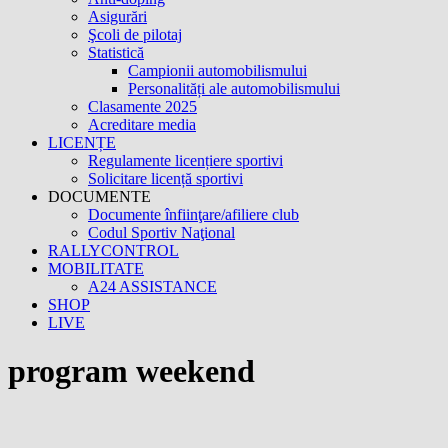
Asigurări
Şcoli de pilotaj
Statistică
Campionii automobilismului
Personalități ale automobilismului
Clasamente 2025
Acreditare media
LICENȚE
Regulamente licențiere sportivi
Solicitare licență sportivi
DOCUMENTE
Documente înfiinţare/afiliere club
Codul Sportiv Naţional
RALLYCONTROL
MOBILITATE
A24 ASSISTANCE
SHOP
LIVE
program weekend