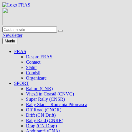
Newsletter
Meniu
FRAS
Despre FRAS
Contact
Statut
Comisii
Organizare
SPORT
Raliuri (CNR)
Viteză în Coastă (CNVC)
Super Rally (CNSR)
Rally Start – Romania Pitoreasca
Off Road (CNOR)
Drift (CN Drift)
Rally Raid (CNRR)
Drag (CN Drag)
Anduranţă (CNA)