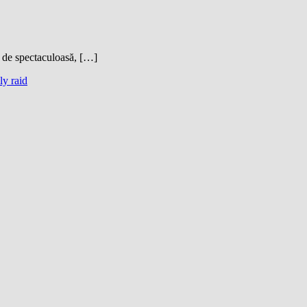
m de spectaculoasă, […]
lly raid