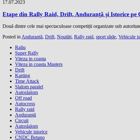
17.07.2023
Etape din Rally Raid, Drift, Anduranță și Istorice pe 
Două dintre cele mai spectaculoase competiții organizate sub autorita
Posted in
Anduranţă
,
Drift
,
Noutăţi
,
Rally raid
,
sport slide
,
Vehicule is
Raliu
Super Rally
Viteza in coasta
Viteza in coasta Masters
Drift
Karting
Time Attack
Slalom paralel
Autoslalom
Off road
Autocross
Rally raid
Anduranţă
Circuit
Autoslalom
Vehicule istorice
CNDC Betano