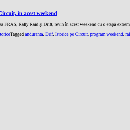
Circuit, în acest weekend
tea FRAS, Rally Raid și Drift, revin în acest weekend cu o etapă extre
torice
Tagged
anduranta
,
Drif
,
Istorice pe Circuit
,
program weekend
,
ra