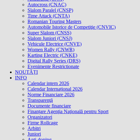
Autocross (CNAC)
Slalom Paralel (CNSP)
Time Attack (CNTA)
Romanian Touring Masters
Automobile Istorice de Competiţie (CNVIC)
Super Slalom (CNSS)
Slalom Juniori (CNSJ)
Vehicule Electrice (CNVE)
Women Rally (CNWR)
Karting Electric (CNKE)
Digital Rally Series (DRS)
Evenimente Restrictionate
NOUTĂȚI
INFO
Calendar intern 2026
Calendar Internațional 2026
Norme Financiare 2026
Transparenţă
Documente financiare
Finanțare Agenţia Naţională pentru Sport
Organizatori
Firme Rollcage
Arbitri
Juniori
Anti-doping