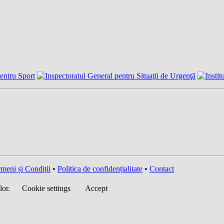
meni și Condiții
•
Politica de confidențialitate
•
Contact
lor.
Cookie settings
Accept