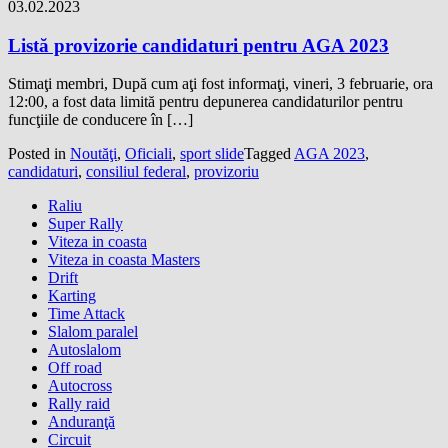
03.02.2023
Listă provizorie candidaturi pentru AGA 2023
Stimaţi membri, După cum aţi fost informaţi, vineri, 3 februarie, ora
12:00, a fost data limită pentru depunerea candidaturilor pentru
funcţiile de conducere în […]
Posted in
Noutăţi
,
Oficiali
,
sport slide
Tagged
AGA 2023
,
candidaturi
,
consiliul federal
,
provizoriu
Raliu
Super Rally
Viteza in coasta
Viteza in coasta Masters
Drift
Karting
Time Attack
Slalom paralel
Autoslalom
Off road
Autocross
Rally raid
Anduranţă
Circuit