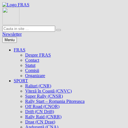
Newsletter
Meniu
FRAS
Despre FRAS
Contact
Statut
Comisii
Organizare
SPORT
Raliuri (CNR)
Viteză în Coastă (CNVC)
Super Rally (CNSR)
Rally Start – Romania Pitoreasca
Off Road (CNOR)
Drift (CN Drift)
Rally Raid (CNRR)
Drag (CN Drag)
Anduranţă (CNA)