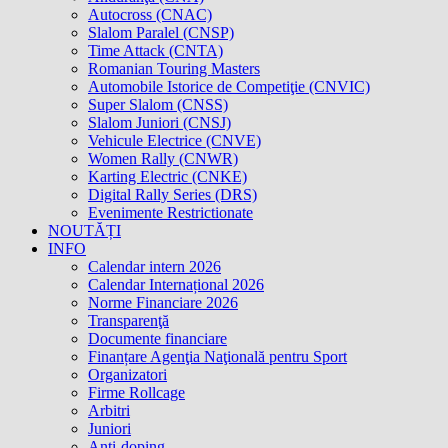
Autocross (CNAC)
Slalom Paralel (CNSP)
Time Attack (CNTA)
Romanian Touring Masters
Automobile Istorice de Competiţie (CNVIC)
Super Slalom (CNSS)
Slalom Juniori (CNSJ)
Vehicule Electrice (CNVE)
Women Rally (CNWR)
Karting Electric (CNKE)
Digital Rally Series (DRS)
Evenimente Restrictionate
NOUTĂȚI
INFO
Calendar intern 2026
Calendar Internațional 2026
Norme Financiare 2026
Transparenţă
Documente financiare
Finanțare Agenţia Naţională pentru Sport
Organizatori
Firme Rollcage
Arbitri
Juniori
Anti-doping