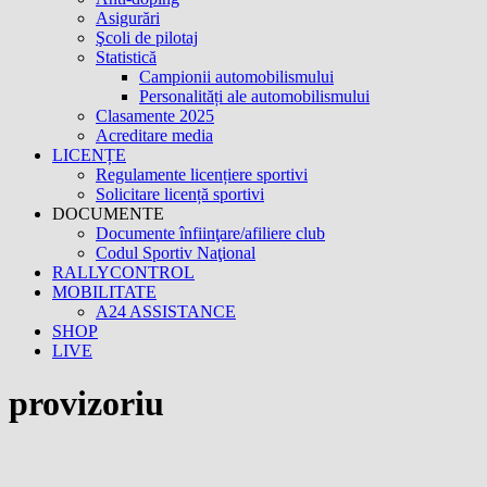
Asigurări
Şcoli de pilotaj
Statistică
Campionii automobilismului
Personalități ale automobilismului
Clasamente 2025
Acreditare media
LICENȚE
Regulamente licențiere sportivi
Solicitare licență sportivi
DOCUMENTE
Documente înfiinţare/afiliere club
Codul Sportiv Naţional
RALLYCONTROL
MOBILITATE
A24 ASSISTANCE
SHOP
LIVE
provizoriu