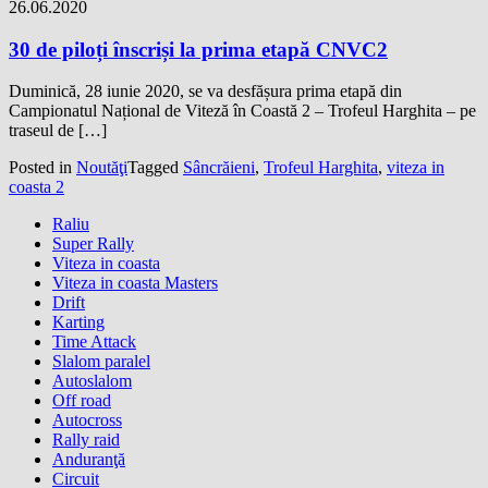
26.06.2020
30 de piloți înscriși la prima etapă CNVC2
Duminică, 28 iunie 2020, se va desfășura prima etapă din
Campionatul Național de Viteză în Coastă 2 – Trofeul Harghita – pe
traseul de […]
Posted in
Noutăţi
Tagged
Sâncrăieni
,
Trofeul Harghita
,
viteza in
coasta 2
Raliu
Super Rally
Viteza in coasta
Viteza in coasta Masters
Drift
Karting
Time Attack
Slalom paralel
Autoslalom
Off road
Autocross
Rally raid
Anduranţă
Circuit