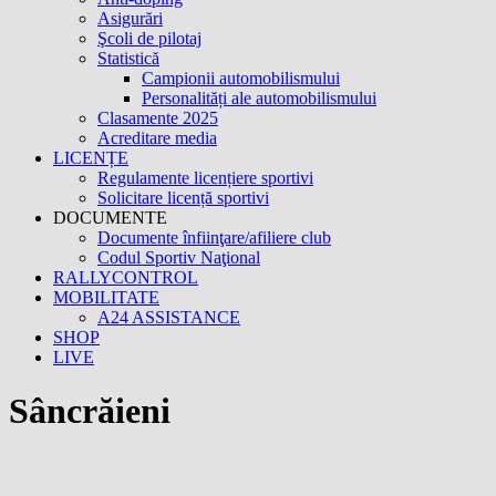
Asigurări
Şcoli de pilotaj
Statistică
Campionii automobilismului
Personalități ale automobilismului
Clasamente 2025
Acreditare media
LICENȚE
Regulamente licențiere sportivi
Solicitare licență sportivi
DOCUMENTE
Documente înfiinţare/afiliere club
Codul Sportiv Naţional
RALLYCONTROL
MOBILITATE
A24 ASSISTANCE
SHOP
LIVE
Sâncrăieni