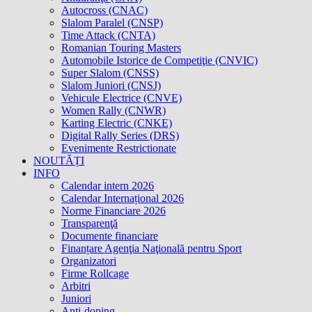
Autocross (CNAC)
Slalom Paralel (CNSP)
Time Attack (CNTA)
Romanian Touring Masters
Automobile Istorice de Competiţie (CNVIC)
Super Slalom (CNSS)
Slalom Juniori (CNSJ)
Vehicule Electrice (CNVE)
Women Rally (CNWR)
Karting Electric (CNKE)
Digital Rally Series (DRS)
Evenimente Restrictionate
NOUTĂȚI
INFO
Calendar intern 2026
Calendar Internațional 2026
Norme Financiare 2026
Transparenţă
Documente financiare
Finanțare Agenţia Naţională pentru Sport
Organizatori
Firme Rollcage
Arbitri
Juniori
Anti-doping