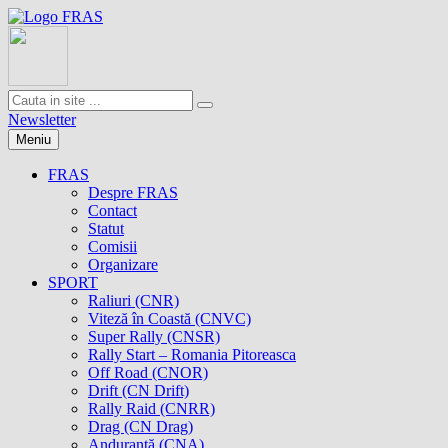
Newsletter
Meniu
FRAS
Despre FRAS
Contact
Statut
Comisii
Organizare
SPORT
Raliuri (CNR)
Viteză în Coastă (CNVC)
Super Rally (CNSR)
Rally Start – Romania Pitoreasca
Off Road (CNOR)
Drift (CN Drift)
Rally Raid (CNRR)
Drag (CN Drag)
Anduranţă (CNA)