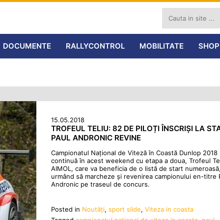
DOCUMENTE
RALLYCONTROL
MOBILITATE
SHOP
15.05.2018
TROFEUL TELIU: 82 DE PILOȚI ÎNSCRIȘI LA ST
PAUL ANDRONIC REVINE
Campionatul Național de Viteză în Coastă Dunlop 2018
continuă în acest weekend cu etapa a doua, Trofeul Te
AIMOL, care va beneficia de o listă de start numeroasă
urmând să marcheze și revenirea campionului en-titre 
Andronic pe traseul de concurs.
Posted in
Noutăţi
,
sport slide
,
Viteza in coasta