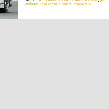
Tagged
campionatul national de viteza in coasta
,
paul
andronic
,
teliu viteza in coasta
,
trofeul teliu