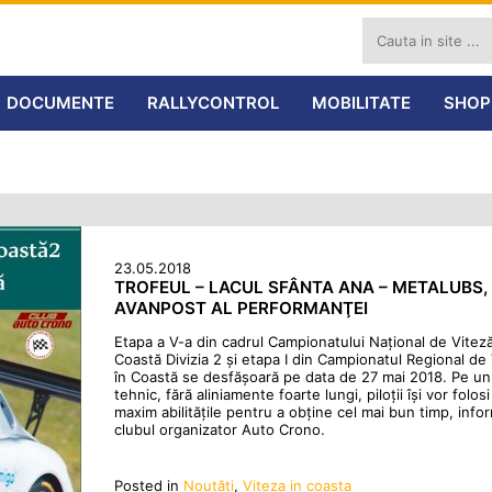
DOCUMENTE
RALLYCONTROL
MOBILITATE
SHOP
23.05.2018
TROFEUL – LACUL SFÂNTA ANA – METALUBS,
AVANPOST AL PERFORMANŢEI
Etapa a V-a din cadrul Campionatului Naţional de Viteză
Coastă Divizia 2 şi etapa I din Campionatul Regional de
în Coastă se desfăşoară pe data de 27 mai 2018. Pe un
tehnic, fără aliniamente foarte lungi, piloţii îşi vor folosi
maxim abilităţile pentru a obţine cel mai bun timp, inf
clubul organizator Auto Crono.
Posted in
Noutăţi
,
Viteza in coasta