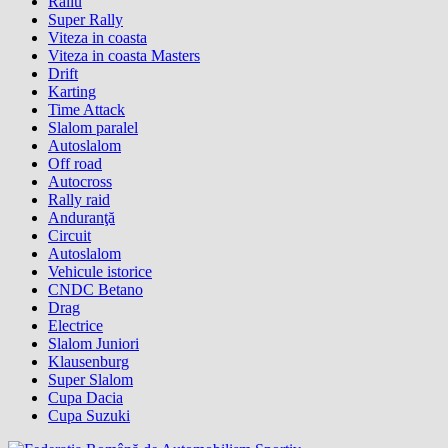
Raliu
Super Rally
Viteza in coasta
Viteza in coasta Masters
Drift
Karting
Time Attack
Slalom paralel
Autoslalom
Off road
Autocross
Rally raid
Anduranţă
Circuit
Autoslalom
Vehicule istorice
CNDC Betano
Drag
Electrice
Slalom Juniori
Klausenburg
Super Slalom
Cupa Dacia
Cupa Suzuki