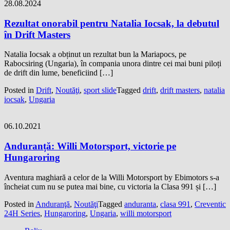
28.08.2024
Rezultat onorabil pentru Natalia Iocsak, la debutul
în Drift Masters
Natalia Iocsak a obținut un rezultat bun la Mariapocs, pe
Rabocsiring (Ungaria), în compania unora dintre cei mai buni piloți
de drift din lume, beneficiind […]
Posted in
Drift
,
Noutăţi
,
sport slide
Tagged
drift
,
drift masters
,
natalia
iocsak
,
Ungaria
06.10.2021
Anduranță: Willi Motorsport, victorie pe
Hungaroring
Aventura maghiară a celor de la Willi Motorsport by Ebimotors s-a
încheiat cum nu se putea mai bine, cu victoria la Clasa 991 și […]
Posted in
Anduranţă
,
Noutăţi
Tagged
anduranta
,
clasa 991
,
Creventic
24H Series
,
Hungaroring
,
Ungaria
,
willi motorsport