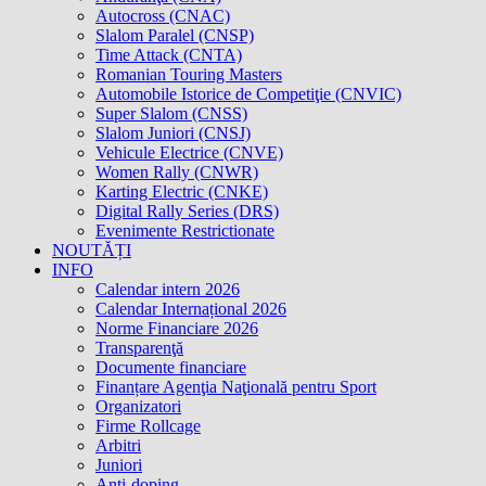
Autocross (CNAC)
Slalom Paralel (CNSP)
Time Attack (CNTA)
Romanian Touring Masters
Automobile Istorice de Competiţie (CNVIC)
Super Slalom (CNSS)
Slalom Juniori (CNSJ)
Vehicule Electrice (CNVE)
Women Rally (CNWR)
Karting Electric (CNKE)
Digital Rally Series (DRS)
Evenimente Restrictionate
NOUTĂȚI
INFO
Calendar intern 2026
Calendar Internațional 2026
Norme Financiare 2026
Transparenţă
Documente financiare
Finanțare Agenţia Naţională pentru Sport
Organizatori
Firme Rollcage
Arbitri
Juniori
Anti-doping