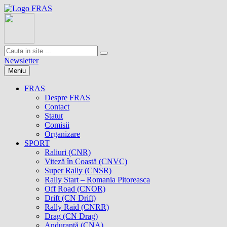
Newsletter
Meniu
FRAS
Despre FRAS
Contact
Statut
Comisii
Organizare
SPORT
Raliuri (CNR)
Viteză în Coastă (CNVC)
Super Rally (CNSR)
Rally Start – Romania Pitoreasca
Off Road (CNOR)
Drift (CN Drift)
Rally Raid (CNRR)
Drag (CN Drag)
Anduranţă (CNA)