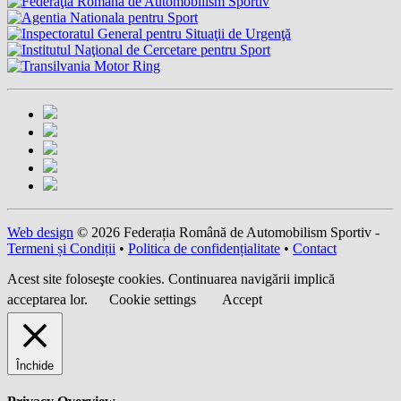
Web design
© 2026 Federația Română de Automobilism Sportiv -
Termeni și Condiții
•
Politica de confidențialitate
•
Contact
Acest site foloseşte cookies. Continuarea navigării implică
acceptarea lor.
Cookie settings
Accept
Închide