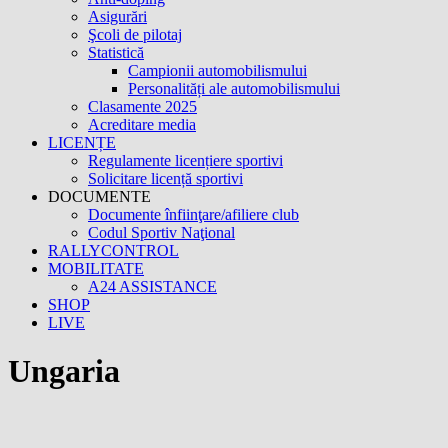
Asigurări
Şcoli de pilotaj
Statistică
Campionii automobilismului
Personalități ale automobilismului
Clasamente 2025
Acreditare media
LICENȚE
Regulamente licențiere sportivi
Solicitare licență sportivi
DOCUMENTE
Documente înfiinţare/afiliere club
Codul Sportiv Naţional
RALLYCONTROL
MOBILITATE
A24 ASSISTANCE
SHOP
LIVE
Ungaria