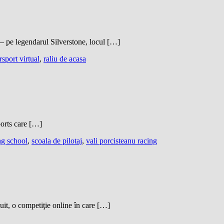
 – pe legendarul Silverstone, locul […]
sport virtual
,
raliu de acasa
ports care […]
ng school
,
scoala de pilotaj
,
vali porcisteanu racing
t, o competiţie online în care […]