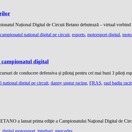
rilor
mpionatul Național Digital de Circuit Betano debutează – virtual vorbind
campionatul national digital pe circuit
,
esports
,
motorsport digital
,
motor
n campionatul digital
suri de conducere defensiva și pilotaj pentru cei mai buni 3 piloți es
 national digital pe circuit
,
danny ungur racing
,
FRAS
,
raul badiu raci
ANO a lansat prima ediţie a Campionatului Naţional Digital de Circui
,
digital motorsport
,
intrebari
,
mercedes