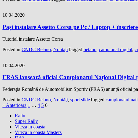
10.04.2020
Pași instalare Assetto Corsa pe Pc / Laptop + înscrier
Tutorial instalare Assetto Corsa
Posted in
CNDC Betano
,
Noutăţi
Tagged
betano
,
campionat digital
,
c
10.04.2020
FRAS lansează oficial Campionatul Național Digita
Federația Română de Automobilism Sportiv (FRAS) anunță oficial part
Posted in
CNDC Betano
,
Noutăţi
,
sport slide
Tagged
campionatul natio
« Anterioară
1
…
4
5
6
Raliu
Super Rally
Viteza in coasta
Viteza in coasta Masters
Drift