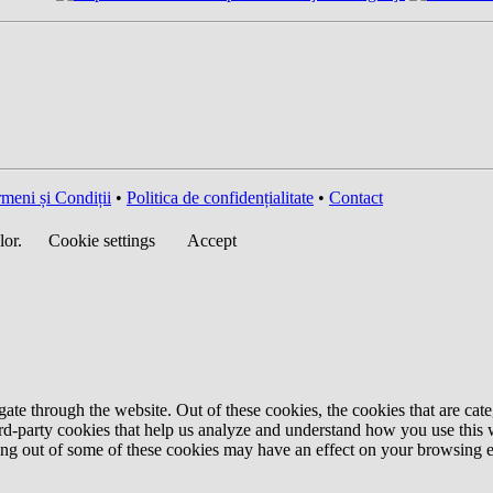
meni și Condiții
•
Politica de confidențialitate
•
Contact
lor.
Cookie settings
Accept
te through the website. Out of these cookies, the cookies that are cate
hird-party cookies that help us analyze and understand how you use this
ting out of some of these cookies may have an effect on your browsing 