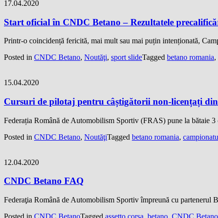
17.04.2020
Start oficial în CNDC Betano – Rezultatele precalifică
Printr-o coincidență fericită, mai mult sau mai puțin intenționată, Ca
Posted in
CNDC Betano
,
Noutăţi
,
sport slide
Tagged
betano romania
,
15.04.2020
Cursuri de pilotaj pentru câștigătorii non-licențați di
Federația Română de Automobilism Sportiv (FRAS) pune la bătaie 3 cur
Posted in
CNDC Betano
,
Noutăţi
Tagged
betano romania
,
campionatul
12.04.2020
CNDC Betano FAQ
Federaţia Română de Automobilism Sportiv împreună cu partenerul BET
Posted in
CNDC Betano
Tagged
assetto corsa
,
betano
,
CNDC Betano