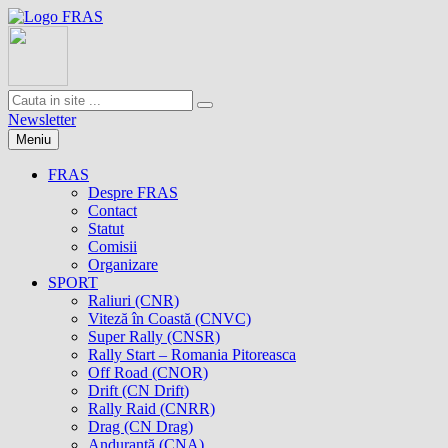
Newsletter
Meniu
FRAS
Despre FRAS
Contact
Statut
Comisii
Organizare
SPORT
Raliuri (CNR)
Viteză în Coastă (CNVC)
Super Rally (CNSR)
Rally Start – Romania Pitoreasca
Off Road (CNOR)
Drift (CN Drift)
Rally Raid (CNRR)
Drag (CN Drag)
Anduranţă (CNA)