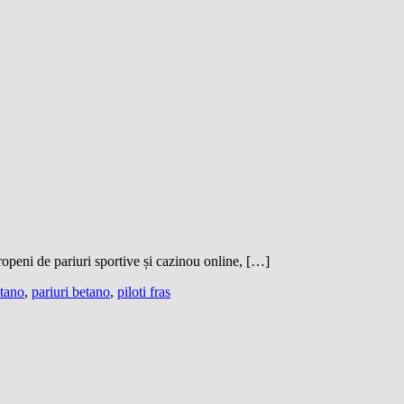
eni de pariuri sportive și cazinou online, […]
etano
,
pariuri betano
,
piloti fras