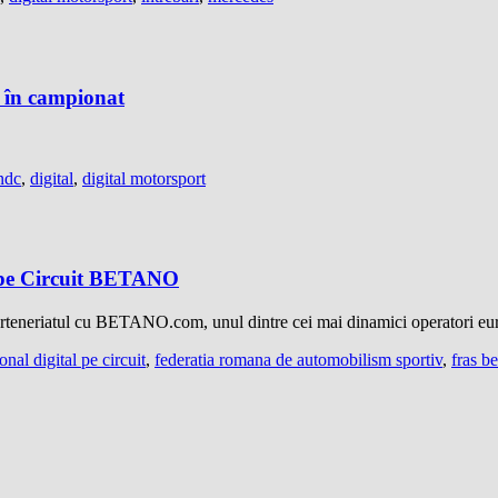
e în campionat
ndc
,
digital
,
digital motorsport
l pe Circuit BETANO
eneriatul cu BETANO.com, unul dintre cei mai dinamici operatori europ
nal digital pe circuit
,
federatia romana de automobilism sportiv
,
fras b