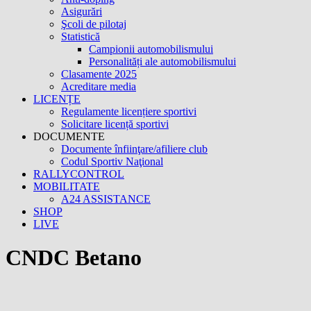
Asigurări
Şcoli de pilotaj
Statistică
Campionii automobilismului
Personalități ale automobilismului
Clasamente 2025
Acreditare media
LICENȚE
Regulamente licențiere sportivi
Solicitare licență sportivi
DOCUMENTE
Documente înfiinţare/afiliere club
Codul Sportiv Naţional
RALLYCONTROL
MOBILITATE
A24 ASSISTANCE
SHOP
LIVE
CNDC Betano