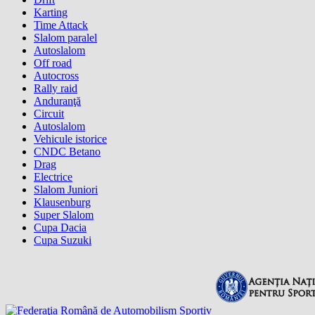
Karting
Time Attack
Slalom paralel
Autoslalom
Off road
Autocross
Rally raid
Anduranţă
Circuit
Autoslalom
Vehicule istorice
CNDC Betano
Drag
Electrice
Slalom Juniori
Klausenburg
Super Slalom
Cupa Dacia
Cupa Suzuki