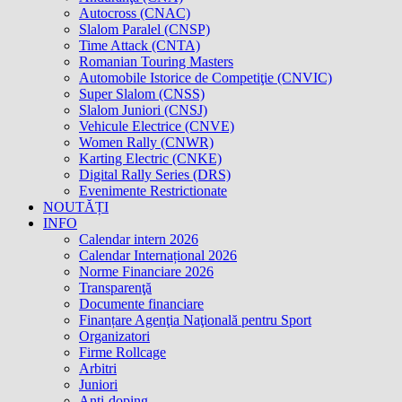
Autocross (CNAC)
Slalom Paralel (CNSP)
Time Attack (CNTA)
Romanian Touring Masters
Automobile Istorice de Competiţie (CNVIC)
Super Slalom (CNSS)
Slalom Juniori (CNSJ)
Vehicule Electrice (CNVE)
Women Rally (CNWR)
Karting Electric (CNKE)
Digital Rally Series (DRS)
Evenimente Restrictionate
NOUTĂȚI
INFO
Calendar intern 2026
Calendar Internațional 2026
Norme Financiare 2026
Transparenţă
Documente financiare
Finanțare Agenţia Naţională pentru Sport
Organizatori
Firme Rollcage
Arbitri
Juniori
Anti-doping