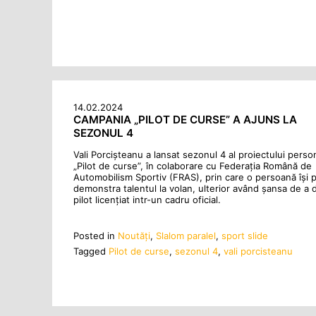
14.02.2024
CAMPANIA „PILOT DE CURSE” A AJUNS LA
SEZONUL 4
Vali Porcișteanu a lansat sezonul 4 al proiectului perso
„Pilot de curse”, în colaborare cu Federația Română de
Automobilism Sportiv (FRAS), prin care o persoană își 
demonstra talentul la volan, ulterior având șansa de a 
pilot licențiat intr-un cadru oficial.
Posted in
Noutăţi
,
Slalom paralel
,
sport slide
Tagged
Pilot de curse
,
sezonul 4
,
vali porcisteanu