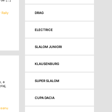
a de […]
 Rally
DRAG
ELECTRICE
SLALOM JUNIORI
KLAUSENBURG
SUPER SLALOM
, a
otaj,
CUPA DACIA
steanu