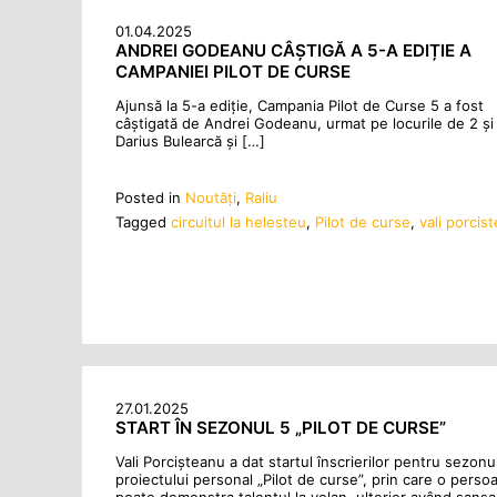
01.04.2025
ANDREI GODEANU CÂȘTIGĂ A 5-A EDIȚIE A
CAMPANIEI PILOT DE CURSE
Ajunsă la 5-a ediție, Campania Pilot de Curse 5 a fost
câștigată de Andrei Godeanu, urmat pe locurile de 2 și
Darius Bulearcă și […]
Posted in
Noutăţi
,
Raliu
Tagged
circuitul la helesteu
,
Pilot de curse
,
vali porcis
27.01.2025
START ÎN SEZONUL 5 „PILOT DE CURSE”
Vali Porcișteanu a dat startul înscrierilor pentru sezonul
proiectului personal „Pilot de curse”, prin care o persoa