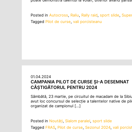
poate demonstra talentul la volan, ulterior având șans
Posted in
Autocross
,
Raliu
,
Rally raid
,
sport slide
,
Super
Tagged
Pilot de curse
,
vali porcisteanu
01.04.2024
CAMPANIA PILOT DE CURSE ȘI-A DESEMNAT
CÂȘTIGĂTORUL PENTRU 2024
Sâmbătă, 23 martie, pe circuitul de macadam de la Sibiu
avut loc concursul de selecție a talentelor native de pil
organizat de campionul […]
Posted in
Noutăţi
,
Slalom paralel
,
sport slide
Tagged
FRAS
,
Pilot de curse
,
Sezonul 2024
,
vali porci