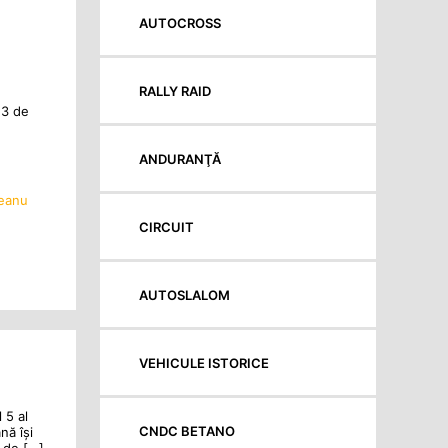
AUTOCROSS
RALLY RAID
 3 de
ANDURANŢĂ
teanu
CIRCUIT
AUTOSLALOM
VEHICULE ISTORICE
 5 al
CNDC BETANO
nă își