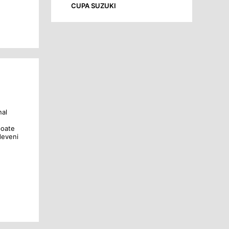
CUPA SUZUKI
nal
poate
deveni