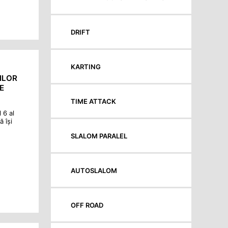
DRIFT
KARTING
ILOR
E
TIME ATTACK
 6 al
 își
SLALOM PARALEL
AUTOSLALOM
OFF ROAD