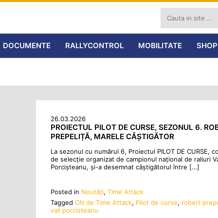
DOCUMENTE
RALLYCONTROL
MOBILITATE
SHOP
26.03.2026
PROIECTUL PILOT DE CURSE, SEZONUL 6. RO
PREPELIȚĂ, MARELE CÂȘTIGĂTOR
La sezonul cu numărul 6, Proiectul PILOT DE CURSE, c
de selecție organizat de campionul național de raliuri Va
Porcișteanu, și-a desemnat câștigătorul între […]
Posted in
Noutăţi
,
Time Attack
Tagged
CN de Time Attack
,
Pilot de curse
,
robert prepe
vali porcisteanu