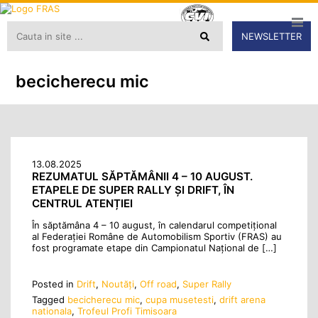
NEWSLETTER
becicherecu mic
13.08.2025
REZUMATUL SĂPTĂMÂNII 4 – 10 AUGUST.
ETAPELE DE SUPER RALLY ȘI DRIFT, ÎN
CENTRUL ATENȚIEI
În săptămâna 4 – 10 august, în calendarul competițional
al Federației Române de Automobilism Sportiv (FRAS) au
fost programate etape din Campionatul Național de […]
Posted in
Drift
,
Noutăţi
,
Off road
,
Super Rally
Tagged
becicherecu mic
,
cupa musetesti
,
drift arena
nationala
,
Trofeul Profi Timisoara