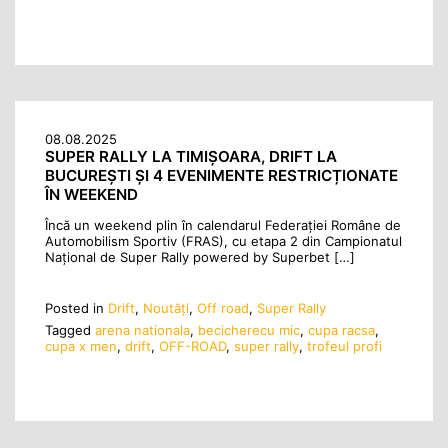
08.08.2025
SUPER RALLY LA TIMIȘOARA, DRIFT LA
BUCUREȘTI ȘI 4 EVENIMENTE RESTRICȚIONATE
ÎN WEEKEND
Încă un weekend plin în calendarul Federației Române de
Automobilism Sportiv (FRAS), cu etapa 2 din Campionatul
Național de Super Rally powered by Superbet […]
Posted in
Drift
,
Noutăţi
,
Off road
,
Super Rally
Tagged
arena nationala
,
becicherecu mic
,
cupa racsa
,
cupa x men
,
drift
,
OFF-ROAD
,
super rally
,
trofeul profi