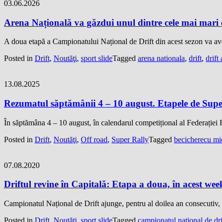
03.06.2026
Arena Națională va găzdui unul dintre cele mai mari e
A doua etapă a Campionatului Național de Drift din acest sezon va avea
Posted in
Drift
,
Noutăţi
,
sport slide
Tagged
arena nationala
,
drift
,
drift
13.08.2025
Rezumatul săptămânii 4 – 10 august. Etapele de Super R
În săptămâna 4 – 10 august, în calendarul competițional al Federaț
Posted in
Drift
,
Noutăţi
,
Off road
,
Super Rally
Tagged
becicherecu mi
07.08.2020
Driftul revine în Capitală: Etapa a doua, în acest we
Campionatul Național de Drift ajunge, pentru al doilea an consecutiv, 
Posted in
Drift
,
Noutăţi
,
sport slide
Tagged
campionatul national de dri