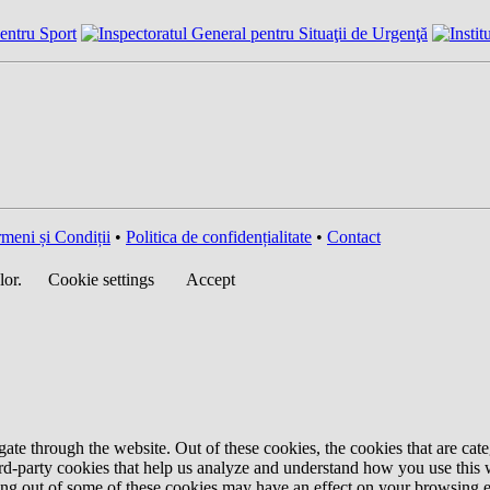
meni și Condiții
•
Politica de confidențialitate
•
Contact
lor.
Cookie settings
Accept
te through the website. Out of these cookies, the cookies that are cate
hird-party cookies that help us analyze and understand how you use this
ting out of some of these cookies may have an effect on your browsing 