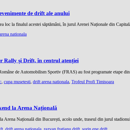
venimente de drift ale anului
 loc la finalul acestei săptămâni, în jurul Arenei Naționale din Capita
 arena nationala
ally și Drift, în centrul atenției
iei Române de Automobilism Sportiv (FRAS) au fost programate etape d
c
,
cupa musetesti
,
drift arena nationala
,
Trofeul Profi Timisoara
ekend la Arena Națională
la Arena Națională din București, acolo unde, traseul din jurul stadion
ft
,
drift arena nationala
,
razvan fratianu drift
,
sorin ene drift