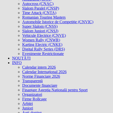
Autocross (CNAC)
Slalom Paralel (CNSP)
Time Attack (CNTA)
Romanian Touring Masters
Automobile Istorice de Competiţie (CNVIC)
Super Slalom (CNSS)
Slalom Juniori (CNSJ)
Vehicule Electrice (CNVE)
Women Rally (CNWR)
Karting Electric (CNKE)
Digital Rally Series (DRS)
Evenimente Restrictionate
NOUTĂȚI
INFO
Calendar intern 2026
Calendar Internațional 2026
Norme Financiare 2026
Transparenţă
Documente financiare
Finanțare Agenţia Naţională pentru Sport
Organizatori
Firme Rollcage
Arbitri
Juniori
Anti-doping