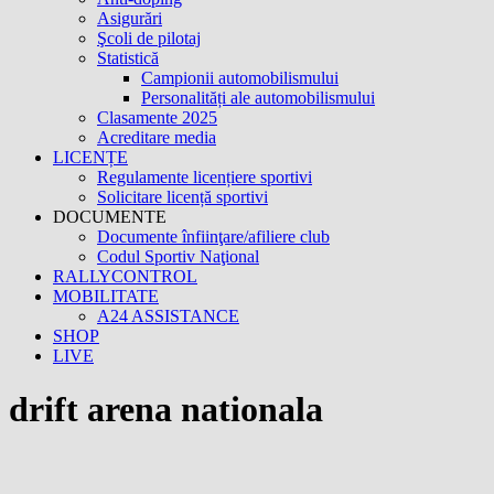
Asigurări
Şcoli de pilotaj
Statistică
Campionii automobilismului
Personalități ale automobilismului
Clasamente 2025
Acreditare media
LICENȚE
Regulamente licențiere sportivi
Solicitare licență sportivi
DOCUMENTE
Documente înfiinţare/afiliere club
Codul Sportiv Naţional
RALLYCONTROL
MOBILITATE
A24 ASSISTANCE
SHOP
LIVE
drift arena nationala