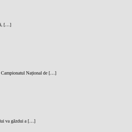
lă, […]
in Campionatul Național de […]
ului va găzdui a […]