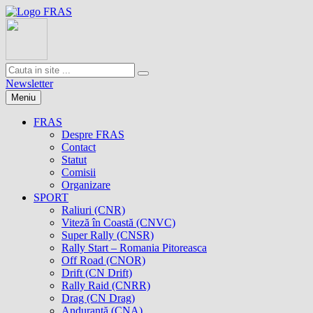
Newsletter
Meniu
FRAS
Despre FRAS
Contact
Statut
Comisii
Organizare
SPORT
Raliuri (CNR)
Viteză în Coastă (CNVC)
Super Rally (CNSR)
Rally Start – Romania Pitoreasca
Off Road (CNOR)
Drift (CN Drift)
Rally Raid (CNRR)
Drag (CN Drag)
Anduranţă (CNA)