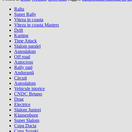
Raliu
Super Rally
Viteza in coasta
Viteza in coasta Masters
Drift
Karting
Time Attack
Slalom paralel
Autoslalom
Off road
Autocross
Rally raid
Anduranţă
Circuit
Autoslalom
Vehicule istorice
CNDC Betano
Drag
Electrice
Slalom Juniori
Klausenburg
Super Slalom
Cupa Dacia
Cupa Suzuki