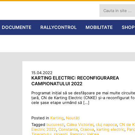
DOCUMENTE
RALLYCONTROL
MOBILITATE
SHOP
15.04.2022
KARTING ELECTRIC: RECONFIGURAREA
CAMPIONATULUI 2022
Programat inițial să se desfășoare pe mai multe circuite
țară, CN de Karting Electric (CNKE) și-a reconfigurat fo
cele șase etape urmând să […]
Posted in
Karting
,
Noutăţi
Tagged
bucuresti
,
Calea Victoriei
,
cluj napoca
,
CN de K
Electric 2022
,
Constanta
,
Craiova
,
karting electric
,
Parc
Tineretului
,
ploiesti
,
Ramnicu Valcea