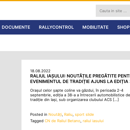
DOCUMENTE
RALLYCONTROL
MOBILITATE
SHOP
18.08.2022
RALIUL IAȘULUI: NOUTĂȚILE PREGĂTITE PEN
EVENIMENTUL DE TRADIȚIE AJUNS LA EDIȚIA
Orașul celor șapte coline va găzdui, în perioada 2-4
septembrie, ediția a 38-a a întrecerii automobilistice d
tradiție din Iași, sub organizarea clubului ACS […]
Posted in
Noutăţi
,
Raliu
,
sport slide
Tagged
CN de Raliul Betano
,
raliul iasului