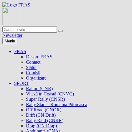
Newsletter
Meniu
FRAS
Despre FRAS
Contact
Statut
Comisii
Organizare
SPORT
Raliuri (CNR)
Viteză în Coastă (CNVC)
Super Rally (CNSR)
Rally Start – Romania Pitoreasca
Off Road (CNOR)
Drift (CN Drift)
Rally Raid (CNRR)
Drag (CN Drag)
Anduranţă (CNA)