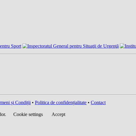
meni și Condiții
•
Politica de confidențialitate
•
Contact
lor.
Cookie settings
Accept