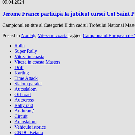
09.04.2024
Jerome France participă la jubileul cursei Col Saint P
Campionul en-titre al Categoriei II din cadrul Trofeului Național Mast
Posted in
Noutăţi
,
Viteza in coasta
Tagged
Campionatul European de V
Raliu
Super Rally
Viteza in coasta
Viteza in coasta Masters
Drift
Karting
Time Attack
Slalom paralel
Autoslalom
Off road
Autocross
Rally raid
Anduranţă
Circuit
Autoslalom
Vehicule istorice
CNDC Betano