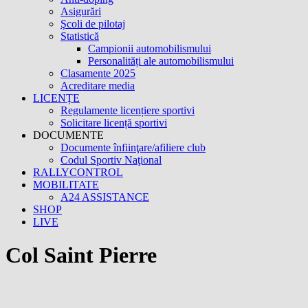
Asigurări
Şcoli de pilotaj
Statistică
Campionii automobilismului
Personalități ale automobilismului
Clasamente 2025
Acreditare media
LICENȚE
Regulamente licențiere sportivi
Solicitare licență sportivi
DOCUMENTE
Documente înfiinţare/afiliere club
Codul Sportiv Naţional
RALLYCONTROL
MOBILITATE
A24 ASSISTANCE
SHOP
LIVE
Col Saint Pierre