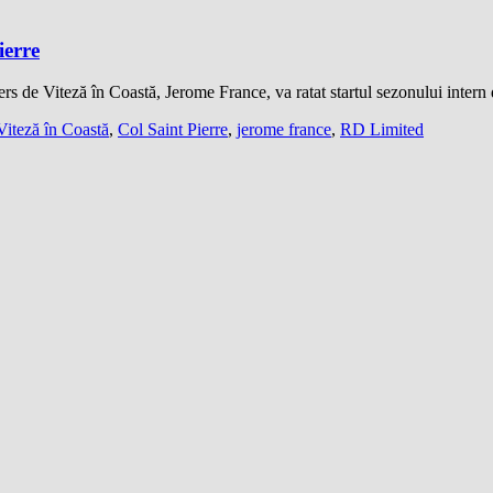
ierre
ers de Viteză în Coastă, Jerome France, va ratat startul sezonului intern
iteză în Coastă
,
Col Saint Pierre
,
jerome france
,
RD Limited