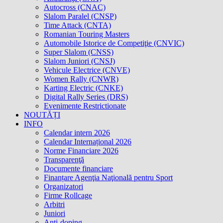
Autocross (CNAC)
Slalom Paralel (CNSP)
Time Attack (CNTA)
Romanian Touring Masters
Automobile Istorice de Competiţie (CNVIC)
Super Slalom (CNSS)
Slalom Juniori (CNSJ)
Vehicule Electrice (CNVE)
Women Rally (CNWR)
Karting Electric (CNKE)
Digital Rally Series (DRS)
Evenimente Restrictionate
NOUTĂȚI
INFO
Calendar intern 2026
Calendar Internațional 2026
Norme Financiare 2026
Transparenţă
Documente financiare
Finanțare Agenţia Naţională pentru Sport
Organizatori
Firme Rollcage
Arbitri
Juniori
Anti-doping