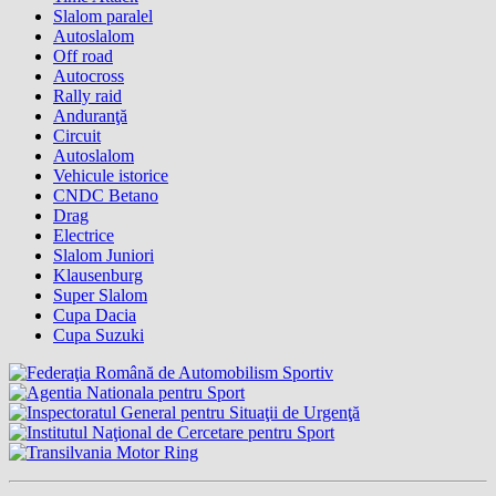
Slalom paralel
Autoslalom
Off road
Autocross
Rally raid
Anduranţă
Circuit
Autoslalom
Vehicule istorice
CNDC Betano
Drag
Electrice
Slalom Juniori
Klausenburg
Super Slalom
Cupa Dacia
Cupa Suzuki