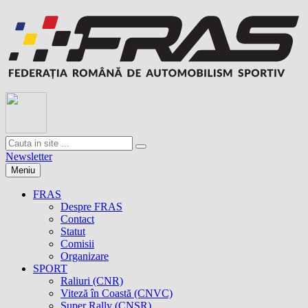
Newsletter
Meniu
FRAS
Despre FRAS
Contact
Statut
Comisii
Organizare
SPORT
Raliuri (CNR)
Viteză în Coastă (CNVC)
Super Rally (CNSR)