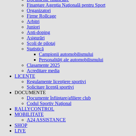
Finanțare Agenţia Naţională pentru Sport
Organizatori
Firme Rollcage
Arbitri
Juniori
Anti-doping
Asigurări
Şcoli de pilotaj
Statistică
Campionii automobilismului
Personalități ale automobilismului
Clasamente 2025
Acreditare media
LICENȚE
Regulamente licențiere sportivi
Solicitare licență sportivi
DOCUMENTE
Documente înfiinţare/afiliere club
Codul Sportiv Naţional
RALLYCONTROL
MOBILITATE
A24 ASSISTANCE
SHOP
LIVE