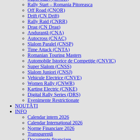
Rally Start – Romania Pitoreasca
Off Road (CNOR)
Drift (CN Drift)
Rally Raid (CNRR)
Drag (CN Drag)
Anduranţă (CNA)
Autocross (CNAC)
Slalom Paralel (CNSP)
Time Attack (CNTA)
Romanian Touring Masters
Automobile Istorice de Competiţie (CNVIC)
Super Slalom (CNSS)
Slalom Juniori (CNSJ)
Vehicule Electrice (CNVE)
Women Rally (CNWR)
Karting Electric (CNKE)
Digital Rally Series (DRS)
Evenimente Restrictionate
NOUTĂȚI
INFO
Calendar intern 2026
Calendar Internațional 2026
Norme Financiare 2026
Transparenţă
Documente financiare