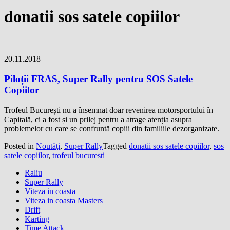
donatii sos satele copiilor
20.11.2018
Piloții FRAS, Super Rally pentru SOS Satele
Copiilor
Trofeul București nu a însemnat doar revenirea motorsportului în
Capitală, ci a fost și un prilej pentru a atrage atenția asupra
problemelor cu care se confruntă copiii din familiile dezorganizate.
Posted in
Noutăţi
,
Super Rally
Tagged
donatii sos satele copiilor
,
sos
satele copiilor
,
trofeul bucuresti
Raliu
Super Rally
Viteza in coasta
Viteza in coasta Masters
Drift
Karting
Time Attack