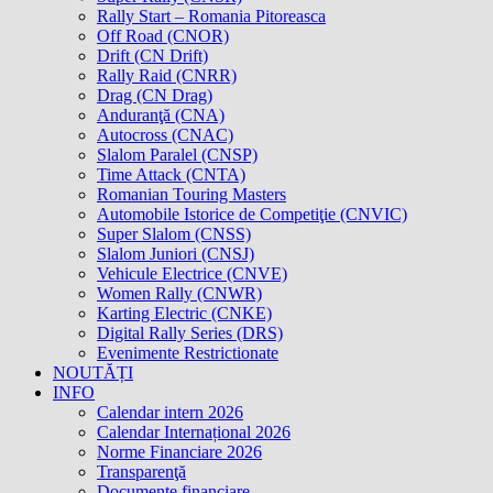
Rally Start – Romania Pitoreasca
Off Road (CNOR)
Drift (CN Drift)
Rally Raid (CNRR)
Drag (CN Drag)
Anduranţă (CNA)
Autocross (CNAC)
Slalom Paralel (CNSP)
Time Attack (CNTA)
Romanian Touring Masters
Automobile Istorice de Competiţie (CNVIC)
Super Slalom (CNSS)
Slalom Juniori (CNSJ)
Vehicule Electrice (CNVE)
Women Rally (CNWR)
Karting Electric (CNKE)
Digital Rally Series (DRS)
Evenimente Restrictionate
NOUTĂȚI
INFO
Calendar intern 2026
Calendar Internațional 2026
Norme Financiare 2026
Transparenţă
Documente financiare