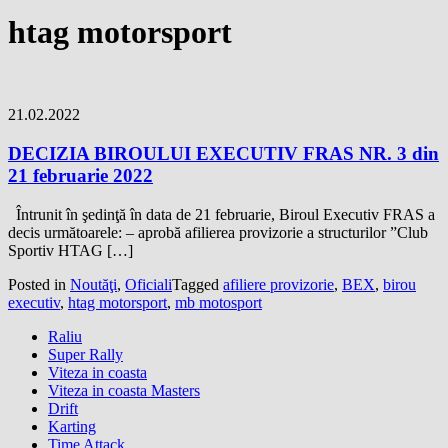
htag motorsport
21.02.2022
DECIZIA BIROULUI EXECUTIV FRAS NR. 3 din
21 februarie 2022
Întrunit în şedinţă în data de 21 februarie, Biroul Executiv FRAS a
decis următoarele: – aprobă afilierea provizorie a structurilor ”Club
Sportiv HTAG […]
Posted in
Noutăţi
,
Oficiali
Tagged
afiliere provizorie
,
BEX
,
birou
executiv
,
htag motorsport
,
mb motosport
Raliu
Super Rally
Viteza in coasta
Viteza in coasta Masters
Drift
Karting
Time Attack