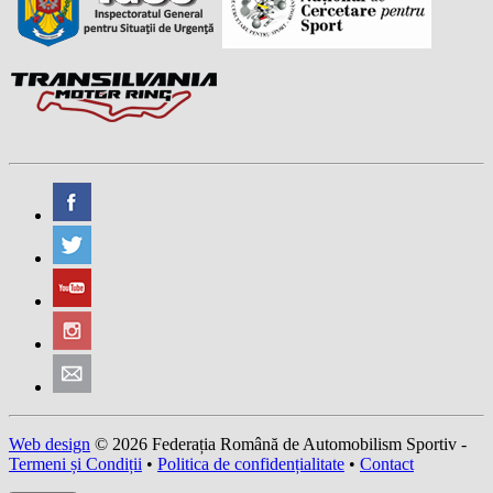
Web design
© 2026 Federația Română de Automobilism Sportiv -
Termeni și Condiții
•
Politica de confidențialitate
•
Contact