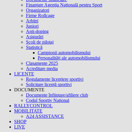
Finanțare Agenţia Naţională pentru Sport
Organizatori
Firme Rollcage
Arbitri
Juniori
Anti-doping
Asigurări
Şcoli de pilotaj
Statistică
Campionii automobilismului
Personalități ale automobilismului
Clasamente 2025
Acreditare media
LICENȚE
Regulamente licențiere sportivi
Solicitare licență sportivi
DOCUMENTE
Documente înfiinţare/afiliere club
Codul Sportiv Naţional
RALLYCONTROL
MOBILITATE
A24 ASSISTANCE
SHOP
LIVE