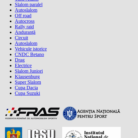
Slalom paralel
Autoslalom
Off road
Autocross
Rally raid
Anduranţă
Circuit
Autoslalom
Vehicule istorice
CNDC Betano
Drag
Electrice
Slalom Juniori
Klausenburg
Super Slalom
Cupa Dacia
Cupa Suzuki