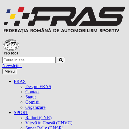
Newsletter
Meniu
FRAS
Despre FRAS
Contact
Statut
Comisii
Organizare
SPORT
Raliuri (CNR)
Viteză în Coastă (CNVC)
Super Rally (CNSR)