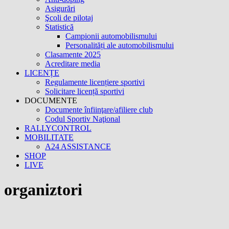
Asigurări
Şcoli de pilotaj
Statistică
Campionii automobilismului
Personalități ale automobilismului
Clasamente 2025
Acreditare media
LICENȚE
Regulamente licențiere sportivi
Solicitare licență sportivi
DOCUMENTE
Documente înfiinţare/afiliere club
Codul Sportiv Naţional
RALLYCONTROL
MOBILITATE
A24 ASSISTANCE
SHOP
LIVE
organiztori