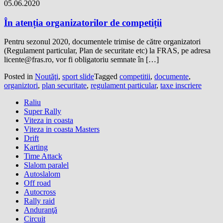
05.06.2020
În atenția organizatorilor de competiții
Pentru sezonul 2020, documentele trimise de către organizatori
(Regulament particular, Plan de securitate etc) la FRAS, pe adresa
licente@fras.ro, vor fi obligatoriu semnate în […]
Posted in
Noutăţi
,
sport slide
Tagged
competitii
,
documente
,
organiztori
,
plan securitate
,
regulament particular
,
taxe inscriere
Raliu
Super Rally
Viteza in coasta
Viteza in coasta Masters
Drift
Karting
Time Attack
Slalom paralel
Autoslalom
Off road
Autocross
Rally raid
Anduranţă
Circuit