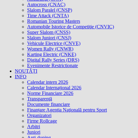
Autocross (CNAC)
Slalom Paralel (CNSP)
Time Attack (CNTA)
Romanian Touring Masters
Automobile Istorice de Competiţie (CNVIC)
Super Slalom (CNSS)
Slalom Juniori (CNSJ)
Vehicule Electrice (CNVE)
Women Rally (CNWR)
Karting Electric (CNKE)
Digital Rally Series (DRS)
Evenimente Restrictionate
NOUTĂȚI
INFO
Calendar intern 2026
Calendar Internațional 2026
Norme Financiare 2026
Transparenţă
Documente financiare
Finanțare Agenţia Naţională pentru Sport
Organizatori
Firme Rollcage
Arbitri
Juniori
Anti-doping