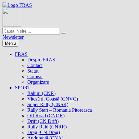
Newsletter
Meniu
FRAS
Despre FRAS
Contact
Statut
Comisii
Organizare
SPORT
Raliuri (CNR)
Viteză în Coastă (CNVC)
Super Rally (CNSR)
Rally Start – Romania Pitoreasca
Off Road (CNOR)
Drift (CN Drift)
Rally Raid (CNRR)
Drag (CN Drag)
Anduranţă (CNA)