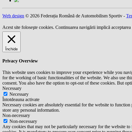
Web design
© 2026 Federația Română de Automobilism Sportiv -
Ter
Acest site foloseşte cookies. Continuarea navigării implică acceptarea 
Închide
Privacy Overview
This website uses cookies to improve your experience while you naviga
for the working of basic functionalities of the website. We also use t
consent. You also have the option to opt-out of these cookies. But op
Necessary
Necessary
Întotdeauna activate
Necessary cookies are absolutely essential for the website to function 
store any personal information.
Non-necessary
Non-necessary
Any cookies that may not be particularly necessary for the website to 
cookies. It is mandatory to procure user consent prior to running thes