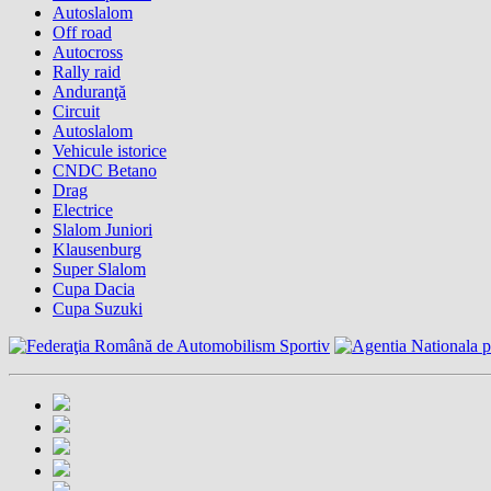
Autoslalom
Off road
Autocross
Rally raid
Anduranţă
Circuit
Autoslalom
Vehicule istorice
CNDC Betano
Drag
Electrice
Slalom Juniori
Klausenburg
Super Slalom
Cupa Dacia
Cupa Suzuki