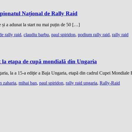
onatul Național de Rally Raid
 și a adunat la start nu mai puțin de 50 […]
e rally raid
,
claudiu barbu
,
paul spiridon
,
podium rally raid
,
rally raid
art la etapa de cupă mondială din Ungaria
aria, la a 15-a ediție a Baja Ungaria, etapă din cadrul Cupei Mondial
n zaharia
,
mihai ban
,
paul spiridon
,
rally raid ungaria
,
Rally-Raid