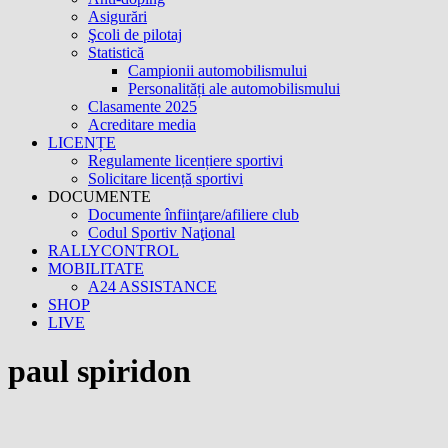
Asigurări
Şcoli de pilotaj
Statistică
Campionii automobilismului
Personalități ale automobilismului
Clasamente 2025
Acreditare media
LICENȚE
Regulamente licențiere sportivi
Solicitare licență sportivi
DOCUMENTE
Documente înfiinţare/afiliere club
Codul Sportiv Naţional
RALLYCONTROL
MOBILITATE
A24 ASSISTANCE
SHOP
LIVE
paul spiridon