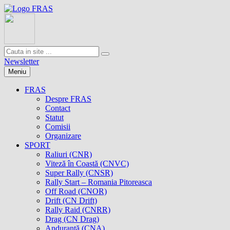
Newsletter
Meniu
FRAS
Despre FRAS
Contact
Statut
Comisii
Organizare
SPORT
Raliuri (CNR)
Viteză în Coastă (CNVC)
Super Rally (CNSR)
Rally Start – Romania Pitoreasca
Off Road (CNOR)
Drift (CN Drift)
Rally Raid (CNRR)
Drag (CN Drag)
Anduranţă (CNA)