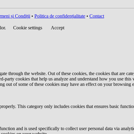
meni și Condiții
•
Politica de confidențialitate
•
Contact
lor.
Cookie settings
Accept
te through the website. Out of these cookies, the cookies that are cate
hird-party cookies that help us analyze and understand how you use this
ting out of some of these cookies may have an effect on your browsing 
properly. This category only includes cookies that ensures basic functio
function and is used specifically to collect user personal data via anal
e cookies on your website.