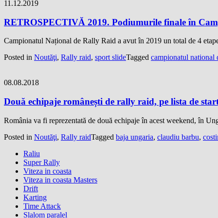
11.12.2019
RETROSPECTIVĂ 2019. Podiumurile finale în Campi
Campionatul Național de Rally Raid a avut în 2019 un total de 4 etape
Posted in
Noutăţi
,
Rally raid
,
sport slide
Tagged
campionatul national d
08.08.2018
Două echipaje românești de rally raid, pe lista de st
România va fi reprezentată de două echipaje în acest weekend, în Ung
Posted in
Noutăţi
,
Rally raid
Tagged
baja ungaria
,
claudiu barbu
,
costi
Raliu
Super Rally
Viteza in coasta
Viteza in coasta Masters
Drift
Karting
Time Attack
Slalom paralel