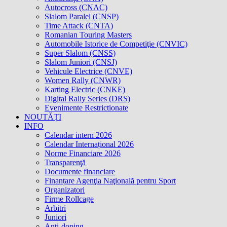
Autocross (CNAC)
Slalom Paralel (CNSP)
Time Attack (CNTA)
Romanian Touring Masters
Automobile Istorice de Competiţie (CNVIC)
Super Slalom (CNSS)
Slalom Juniori (CNSJ)
Vehicule Electrice (CNVE)
Women Rally (CNWR)
Karting Electric (CNKE)
Digital Rally Series (DRS)
Evenimente Restrictionate
NOUTĂȚI
INFO
Calendar intern 2026
Calendar Internațional 2026
Norme Financiare 2026
Transparenţă
Documente financiare
Finanțare Agenţia Naţională pentru Sport
Organizatori
Firme Rollcage
Arbitri
Juniori
Anti-doping