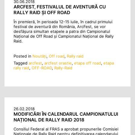
30.06.2018
ARCFEST, FESTIVALUL DE AVENTURĂ CU
RALLY RAID ȘI OFF ROAD
În premieră, în perioada 12-15 iulie, în cadrul primului
festival de aventură din România, ArcFest, se vor
desfășura simultan etapele a patra din Campionatul
Național de Off Road și Campionatul Național de Rally
Raid.
Posted in
Noutăţi
,
Off road
,
Rally raid
Tagged
arcfest
,
arcfest orastie
,
etapa off road
,
etapa
rally raid
,
OFF-ROAD
,
Rally-Raid
26.02.2018
MODIFICĂRI ÎN CALENDARUL CAMPIONATULUI
NAȚIONAL DE RALLY RAID 2018
Consiliul Federal al FRAS a aprobat propunerile Comisiei
Naționale de Rally Raid pentru definitivarea calendarului