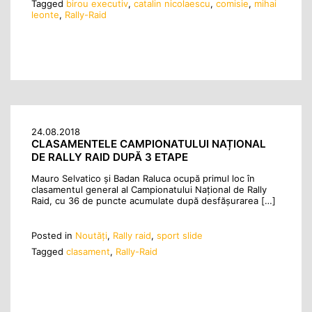
Tagged
birou executiv
,
catalin nicolaescu
,
comisie
,
mihai
leonte
,
Rally-Raid
24.08.2018
CLASAMENTELE CAMPIONATULUI NAȚIONAL
DE RALLY RAID DUPĂ 3 ETAPE
Mauro Selvatico și Badan Raluca ocupă primul loc în
clasamentul general al Campionatului Național de Rally
Raid, cu 36 de puncte acumulate după desfășurarea […]
Posted in
Noutăţi
,
Rally raid
,
sport slide
Tagged
clasament
,
Rally-Raid