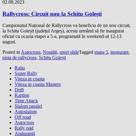
02.08.2023
Rallycross: Circuit nou la Schitu Golești
Campionatul Național de Rallycross va beneficia de un nou circuit,
la Schitu Golești (județul Argeș), acesta urmând să fie inaugurat
oficial cu ocazia etapei a 5-a, programată în weekend-ul 12-13
august.
Posted in
Autocross
,
Noutăţi
,
sport slide
Tagged
etapa 5
,
inugurare
,
pista de rallycross
,
Schitu Golești
Raliu
Super Rally
Viteza in coasta
Viteza in coasta Masters
Drift
Karting
Time Attack
Slalom paralel
Autoslalom
Off road
Autocross
Rally raid
Anduranţă