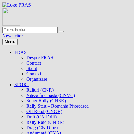
Newsletter
Meniu
FRAS
Despre FRAS
Contact
Statut
Comisii
Organizare
SPORT
Raliuri (CNR)
Viteză în Coastă (CNVC)
Super Rally (CNSR)
Rally Start – Romania Pitoreasca
Off Road (CNOR)
Drift (CN Drift)
Rally Raid (CNRR)
Drag (CN Drag)
Anduranţă (CNA)