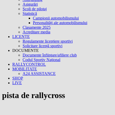
Asigurări
Şcoli de pilotaj
Statistică
Campionii automobilismului
Personalități ale automobilismului
Clasamente 2025
Acreditare media
LICENȚE
Regulamente licențiere sportivi
Solicitare licență sportivi
DOCUMENTE
Documente înfiinţare/afiliere club
Codul Sportiv Naţional
RALLYCONTROL
MOBILITATE
A24 ASSISTANCE
SHOP
LIVE
pista de rallycross