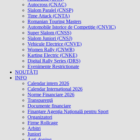
Autocross (CNAC)
Slalom Paralel (CNSP)
Time Attack (CNTA)
Romanian Touring Masters
Automobile Istorice de Competiţie (CNVIC)
Super Slalom (CNSS)
Slalom Juniori (CNSJ)
Vehicule Electrice (CNVE)
Women Rally (CNWR)
Karting Electric (CNKE)
Digital Rally Series (DRS)
Evenimente Restrictionate
NOUTĂȚI
INFO
Calendar intern 2026
Calendar Internațional 2026
Norme Financiare 2026
Transparenţă
Documente financiare
Finanțare Agenţia Naţională pentru Sport
Organizatori
Firme Rollcage
Arbitri
Juniori
Anti-doping