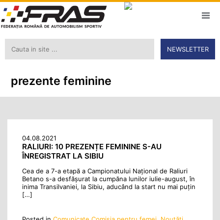
NEWSLETTER
prezente feminine
04.08.2021
RALIURI: 10 PREZENȚE FEMININE S-AU
ÎNREGISTRAT LA SIBIU
Cea de a 7-a etapă a Campionatului Național de Raliuri
Betano s-a desfășurat la cumpăna lunilor iulie-august, în
inima Transilvaniei, la Sibiu, aducând la start nu mai puțin
[…]
Posted in
Comunicate Comisia pentru femei
,
Noutăţi
,