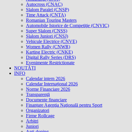
Autocross (CNAC)
Slalom Paralel (CNSP)
Time Attack (CNTA)
Romanian Touring Masters
Automobile Istorice de Competiţie (CNVIC)
Super Slalom (CNSS)
Slalom Juniori (CNSJ)
Vehicule Electrice (CNVE)
Women Rally (CNWR)
Karting Electric (CNKE)
Digital Rally Series (DRS)
Evenimente Restrictionate
NOUTĂȚI
INFO
Calendar intern 2026
Calendar Internațional 2026
Norme Financiare 2026
Transparenţă
Documente financiare
Finanțare Agenţia Naţională pentru Sport
Organizatori
Firme Rollcage
Arbitri
Juniori
Anti-doping