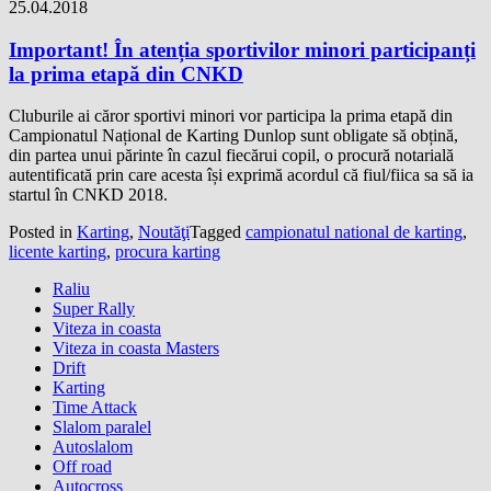
25.04.2018
Important! În atenția sportivilor minori participanți
la prima etapă din CNKD
Cluburile ai căror sportivi minori vor participa la prima etapă din
Campionatul Național de Karting Dunlop sunt obligate să obțină,
din partea unui părinte în cazul fiecărui copil, o procură notarială
autentificată prin care acesta își exprimă acordul că fiul/fiica sa să ia
startul în CNKD 2018.
Posted in
Karting
,
Noutăţi
Tagged
campionatul national de karting
,
licente karting
,
procura karting
Raliu
Super Rally
Viteza in coasta
Viteza in coasta Masters
Drift
Karting
Time Attack
Slalom paralel
Autoslalom
Off road
Autocross