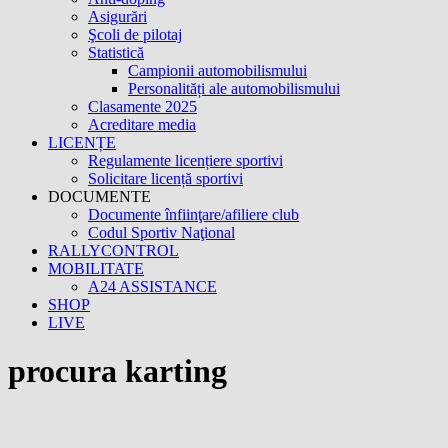
Asigurări
Şcoli de pilotaj
Statistică
Campionii automobilismului
Personalități ale automobilismului
Clasamente 2025
Acreditare media
LICENȚE
Regulamente licențiere sportivi
Solicitare licență sportivi
DOCUMENTE
Documente înfiinţare/afiliere club
Codul Sportiv Naţional
RALLYCONTROL
MOBILITATE
A24 ASSISTANCE
SHOP
LIVE
procura karting