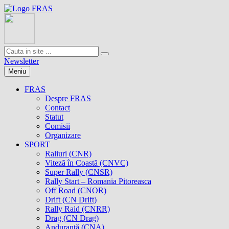
Newsletter
Meniu
FRAS
Despre FRAS
Contact
Statut
Comisii
Organizare
SPORT
Raliuri (CNR)
Viteză în Coastă (CNVC)
Super Rally (CNSR)
Rally Start – Romania Pitoreasca
Off Road (CNOR)
Drift (CN Drift)
Rally Raid (CNRR)
Drag (CN Drag)
Anduranţă (CNA)