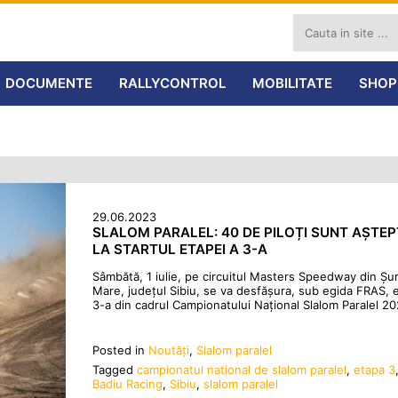
DOCUMENTE
RALLYCONTROL
MOBILITATE
SHOP
29.06.2023
SLALOM PARALEL: 40 DE PILOȚI SUNT AȘTEP
LA STARTUL ETAPEI A 3-A
Sâmbătă, 1 iulie, pe circuitul Masters Speedway din Șu
Mare, județul Sibiu, se va desfășura, sub egida FRAS, 
3-a din cadrul Campionatului Național Slalom Paralel 20
Posted in
Noutăţi
,
Slalom paralel
Tagged
campionatul national de slalom paralel
,
etapa 3
Badiu Racing
,
Sibiu
,
slalom paralel