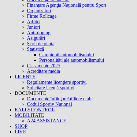
Finanțare Agenţia Naţională pentru Sport
Organizatori
Firme Rollcage
Arbitri
Juniori
Anti-doping
Asigurări
Şcoli de pilotaj
Statistică
Campionii automobilismului
Personalități ale automobilismului
Clasamente 2025
Acreditare media
LICENȚE
Regulamente licențiere sportivi
Solicitare licență sportivi
DOCUMENTE
Documente înfiinţare/afiliere club
Codul Sportiv Naţional
RALLYCONTROL
MOBILITATE
A24 ASSISTANCE
SHOP
LIVE