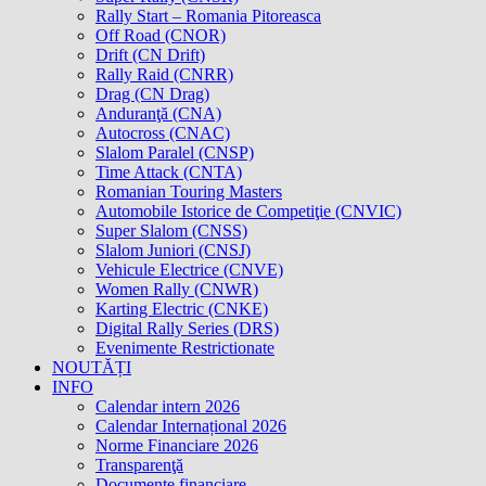
Rally Start – Romania Pitoreasca
Off Road (CNOR)
Drift (CN Drift)
Rally Raid (CNRR)
Drag (CN Drag)
Anduranţă (CNA)
Autocross (CNAC)
Slalom Paralel (CNSP)
Time Attack (CNTA)
Romanian Touring Masters
Automobile Istorice de Competiţie (CNVIC)
Super Slalom (CNSS)
Slalom Juniori (CNSJ)
Vehicule Electrice (CNVE)
Women Rally (CNWR)
Karting Electric (CNKE)
Digital Rally Series (DRS)
Evenimente Restrictionate
NOUTĂȚI
INFO
Calendar intern 2026
Calendar Internațional 2026
Norme Financiare 2026
Transparenţă
Documente financiare