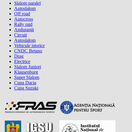
Slalom paralel
Autoslalom
Off road
Autocross
Rally raid
Anduranţă
Circuit
Autoslalom
Vehicule istorice
CNDC Betano
Drag
Electrice
Slalom Juniori
Klausenburg
Super Slalom
Cupa Dacia
Cupa Suzuki