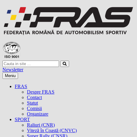
Newsletter
Meniu
FRAS
Despre FRAS
Contact
Statut
Comisii
Organizare
SPORT
Raliuri (CNR)
Viteză în Coastă (CNVC)
Super Rally (CNSR)