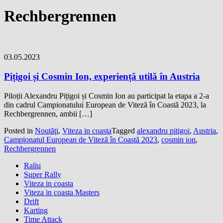
Rechbergrennen
03.05.2023
Pițigoi și Cosmin Ion, experiență utilă în Austria
Piloții Alexandru Pițigoi și Cosmin Ion au participat la etapa a 2-a
din cadrul Campionatului European de Viteză în Coastă 2023, la
Rechbergrennen, ambii […]
Posted in
Noutăţi
,
Viteza in coasta
Tagged
alexandru pitigoi
,
Austria
,
Campionatul European de Viteză în Coastă 2023
,
cosmin ion
,
Rechbergrennen
Raliu
Super Rally
Viteza in coasta
Viteza in coasta Masters
Drift
Karting
Time Attack