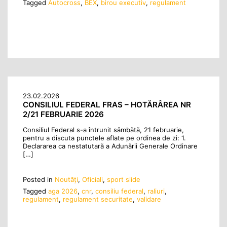
Tagged
Autocross
,
BEX
,
birou executiv
,
regulament
23.02.2026
CONSILIUL FEDERAL FRAS – HOTĂRÂREA NR
2/21 FEBRUARIE 2026
Consiliul Federal s-a întrunit sâmbătă, 21 februarie,
pentru a discuta punctele aflate pe ordinea de zi: 1.
Declararea ca nestatutară a Adunării Generale Ordinare
[…]
Posted in
Noutăţi
,
Oficiali
,
sport slide
Tagged
aga 2026
,
cnr
,
consiliu federal
,
raliuri
,
regulament
,
regulament securitate
,
validare