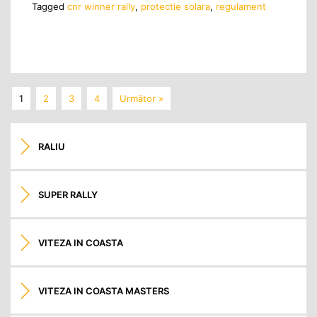
Tagged
cnr winner rally
,
protectie solara
,
regulament
1
2
3
4
Următor »
RALIU
SUPER RALLY
VITEZA IN COASTA
VITEZA IN COASTA MASTERS