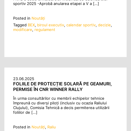
sportiv 2025 -Aprobă anularea etapei a V a […]
Posted in
Noutăţi
Tagged
BEX
,
biroul executiv
,
calendar sportiv
,
decizie
,
modificare
,
regulament
23.06.2025
FOLIILE DE PROTECȚIE SOLARĂ PE GEAMURI,
PERMISE ÎN CNR WINNER RALLY
În urma consultărilor cu membrii echipelor tehnice
împreună cu diverși piloți (inclusiv cu ocazia Raliului
Clujului), Comisia Tehnică a decis permiterea utilizării
foliilor de […]
Posted in
Noutăţi
,
Raliu