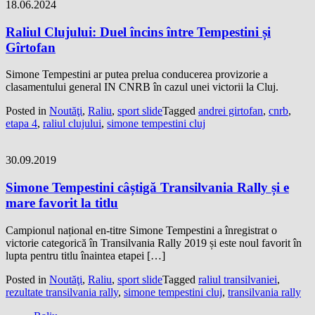
18.06.2024
Raliul Clujului: Duel încins între Tempestini și
Gîrtofan
Simone Tempestini ar putea prelua conducerea provizorie a
clasamentului general IN CNRB în cazul unei victorii la Cluj.
Posted in
Noutăţi
,
Raliu
,
sport slide
Tagged
andrei girtofan
,
cnrb
,
etapa 4
,
raliul clujului
,
simone tempestini cluj
30.09.2019
Simone Tempestini câștigă Transilvania Rally și e
mare favorit la titlu
Campionul național en-titre Simone Tempestini a înregistrat o
victorie categorică în Transilvania Rally 2019 și este noul favorit în
lupta pentru titlu înaintea etapei […]
Posted in
Noutăţi
,
Raliu
,
sport slide
Tagged
raliul transilvaniei
,
rezultate transilvania rally
,
simone tempestini cluj
,
transilvania rally