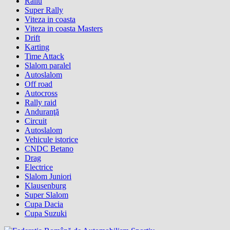
Raliu
Super Rally
Viteza in coasta
Viteza in coasta Masters
Drift
Karting
Time Attack
Slalom paralel
Autoslalom
Off road
Autocross
Rally raid
Anduranţă
Circuit
Autoslalom
Vehicule istorice
CNDC Betano
Drag
Electrice
Slalom Juniori
Klausenburg
Super Slalom
Cupa Dacia
Cupa Suzuki