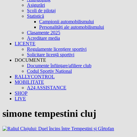
Asigurări
Şcoli de pilotaj
Statistică
Campionii automobilismului
Personalități ale automobilismului
Clasamente 2025
Acreditare media
LICENȚE
Regulamente licențiere sportivi
Solicitare licență sportivi
DOCUMENTE
Documente înfiinţare/afiliere club
Codul Sportiv Naţional
RALLYCONTROL
MOBILITATE
A24 ASSISTANCE
SHOP
LIVE
simone tempestini cluj