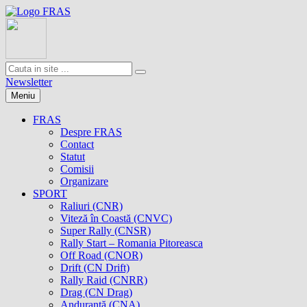
Newsletter
Meniu
FRAS
Despre FRAS
Contact
Statut
Comisii
Organizare
SPORT
Raliuri (CNR)
Viteză în Coastă (CNVC)
Super Rally (CNSR)
Rally Start – Romania Pitoreasca
Off Road (CNOR)
Drift (CN Drift)
Rally Raid (CNRR)
Drag (CN Drag)
Anduranţă (CNA)