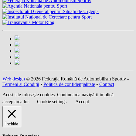
Web design
© 2026 Federația Română de Automobilism Sportiv -
Termeni și Condiții
•
Politica de confidențialitate
•
Contact
Acest site foloseşte cookies. Continuarea navigării implică
acceptarea lor.
Cookie settings
Accept
Închide