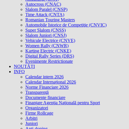
Autocross (CNAC)
Slalom Paralel (CNSP)
Time Attack (CNTA)
Romanian Touring Masters
Automobile Istorice de Competiţie (CNVIC)
Super Slalom (CNSS)
Slalom Juniori (CNSJ)
Vehicule Electrice (CNVE)
Women Rally (CNWR)
Karting Electric (CNKE)
Digital Rally Series (DRS)
Evenimente Restrictionate
NOUTĂȚI
INFO
Calendar intern 2026
Calendar Internațional 2026
Norme Financiare 2026
Transparenţă
Documente financiare
Finanțare Agenţia Naţională pentru Sport
Organizatori
Firme Rollcage
Arbitri
Juniori
Anti-doping