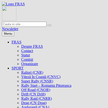
Newsletter
Meniu
FRAS
Despre FRAS
Contact
Statut
Comisii
Organizare
SPORT
Raliuri (CNR)
Viteză în Coastă (CNVC)
Super Rally (CNSR)
Rally Start – Romania Pitoreasca
Off Road (CNOR)
Drift (CN Drift)
Rally Raid (CNRR)
Drag (CN Drag)
Anduranţă (CNA)