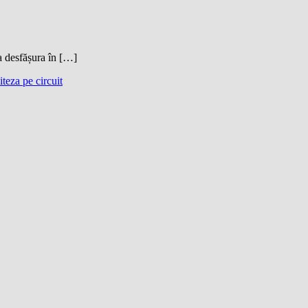
a desfășura în […]
iteza pe circuit