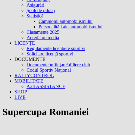
Asigurări
Şcoli de pilotaj
Statistică
Campionii automobilismului
Personalități ale automobilismului
Clasamente 2025
Acreditare media
LICENȚE
Regulamente licențiere sportivi
Solicitare licență sportivi
DOCUMENTE
Documente înfiinţare/afiliere club
Codul Sportiv Naţional
RALLYCONTROL
MOBILITATE
A24 ASSISTANCE
SHOP
LIVE
Supercupa Romaniei