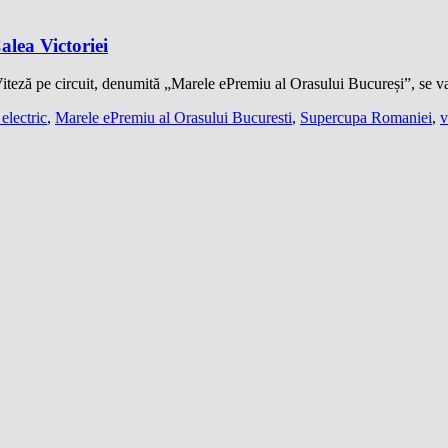
alea Victoriei
iteză pe circuit, denumită „Marele ePremiu al Orasului Bucureși”, se v
 electric
,
Marele ePremiu al Orasului Bucuresti
,
Supercupa Romaniei
,
v