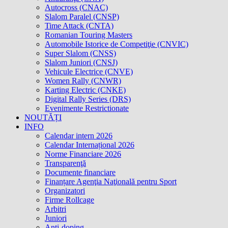
Autocross (CNAC)
Slalom Paralel (CNSP)
Time Attack (CNTA)
Romanian Touring Masters
Automobile Istorice de Competiţie (CNVIC)
Super Slalom (CNSS)
Slalom Juniori (CNSJ)
Vehicule Electrice (CNVE)
Women Rally (CNWR)
Karting Electric (CNKE)
Digital Rally Series (DRS)
Evenimente Restrictionate
NOUTĂȚI
INFO
Calendar intern 2026
Calendar Internațional 2026
Norme Financiare 2026
Transparenţă
Documente financiare
Finanțare Agenţia Naţională pentru Sport
Organizatori
Firme Rollcage
Arbitri
Juniori
Anti-doping