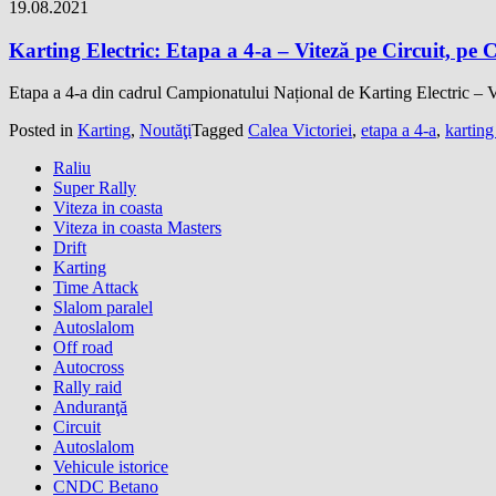
19.08.2021
Karting Electric: Etapa a 4-a – Viteză pe Circuit, pe C
Etapa a 4-a din cadrul Campionatului Național de Karting Electric – V
Posted in
Karting
,
Noutăţi
Tagged
Calea Victoriei
,
etapa a 4-a
,
karting
Raliu
Super Rally
Viteza in coasta
Viteza in coasta Masters
Drift
Karting
Time Attack
Slalom paralel
Autoslalom
Off road
Autocross
Rally raid
Anduranţă
Circuit
Autoslalom
Vehicule istorice
CNDC Betano