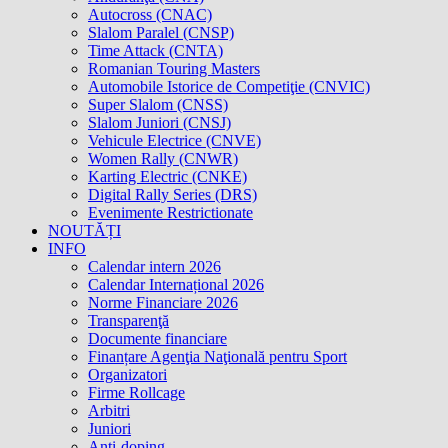
Autocross (CNAC)
Slalom Paralel (CNSP)
Time Attack (CNTA)
Romanian Touring Masters
Automobile Istorice de Competiţie (CNVIC)
Super Slalom (CNSS)
Slalom Juniori (CNSJ)
Vehicule Electrice (CNVE)
Women Rally (CNWR)
Karting Electric (CNKE)
Digital Rally Series (DRS)
Evenimente Restrictionate
NOUTĂȚI
INFO
Calendar intern 2026
Calendar Internațional 2026
Norme Financiare 2026
Transparenţă
Documente financiare
Finanțare Agenţia Naţională pentru Sport
Organizatori
Firme Rollcage
Arbitri
Juniori
Anti-doping