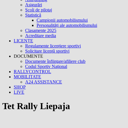
Asigurări
Şcoli de pilotaj
Statistică
Campionii automobilismului
Personalități ale automobilismului
Clasamente 2025
Acreditare media
LICENȚE
Regulamente licențiere sportivi
Solicitare licență sportivi
DOCUMENTE
Documente înfiinţare/afiliere club
Codul Sportiv Naţional
RALLYCONTROL
MOBILITATE
A24 ASSISTANCE
SHOP
LIVE
Tet Rally Liepaja