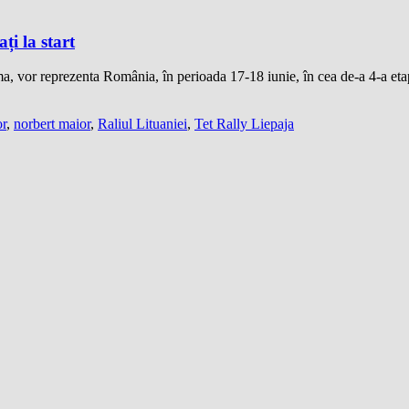
i la start
, vor reprezenta România, în perioada 17-18 iunie, în cea de-a 4-a et
or
,
norbert maior
,
Raliul Lituaniei
,
Tet Rally Liepaja