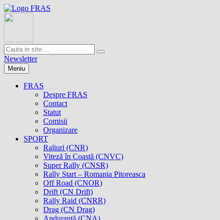
Newsletter
Meniu
FRAS
Despre FRAS
Contact
Statut
Comisii
Organizare
SPORT
Raliuri (CNR)
Viteză în Coastă (CNVC)
Super Rally (CNSR)
Rally Start – Romania Pitoreasca
Off Road (CNOR)
Drift (CN Drift)
Rally Raid (CNRR)
Drag (CN Drag)
Anduranţă (CNA)