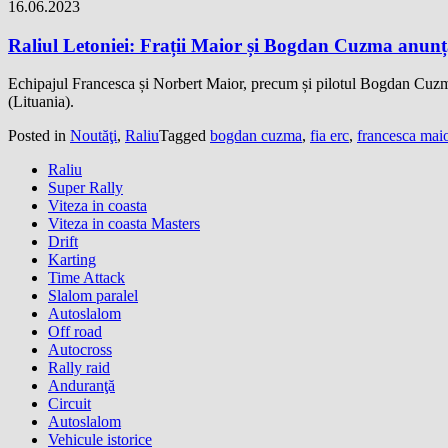
16.06.2023
Raliul Letoniei: Frații Maior și Bogdan Cuzma anunțaț
Echipajul Francesca și Norbert Maior, precum și pilotul Bogdan Cuzma
(Lituania).
Posted in
Noutăţi
,
Raliu
Tagged
bogdan cuzma
,
fia erc
,
francesca mai
Raliu
Super Rally
Viteza in coasta
Viteza in coasta Masters
Drift
Karting
Time Attack
Slalom paralel
Autoslalom
Off road
Autocross
Rally raid
Anduranţă
Circuit
Autoslalom
Vehicule istorice