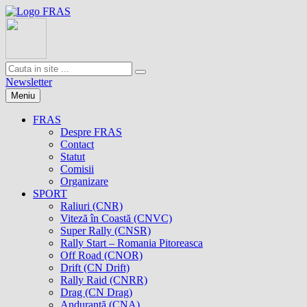
Newsletter
Meniu
FRAS
Despre FRAS
Contact
Statut
Comisii
Organizare
SPORT
Raliuri (CNR)
Viteză în Coastă (CNVC)
Super Rally (CNSR)
Rally Start – Romania Pitoreasca
Off Road (CNOR)
Drift (CN Drift)
Rally Raid (CNRR)
Drag (CN Drag)
Anduranţă (CNA)