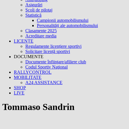
Asigurări
Şcoli de pilotaj
Statistică
Campionii automobilismului
Personalități ale automobilismului
Clasamente 2025
Acreditare media
LICENȚE
Regulamente licențiere sportivi
Solicitare licență sportivi
DOCUMENTE
Documente înfiinţare/afiliere club
Codul Sportiv Naţional
RALLYCONTROL
MOBILITATE
A24 ASSISTANCE
SHOP
LIVE
Tommaso Sandrin