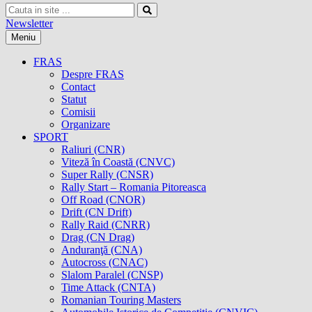
Newsletter
Meniu
FRAS
Despre FRAS
Contact
Statut
Comisii
Organizare
SPORT
Raliuri (CNR)
Viteză în Coastă (CNVC)
Super Rally (CNSR)
Rally Start – Romania Pitoreasca
Off Road (CNOR)
Drift (CN Drift)
Rally Raid (CNRR)
Drag (CN Drag)
Anduranţă (CNA)
Autocross (CNAC)
Slalom Paralel (CNSP)
Time Attack (CNTA)
Romanian Touring Masters