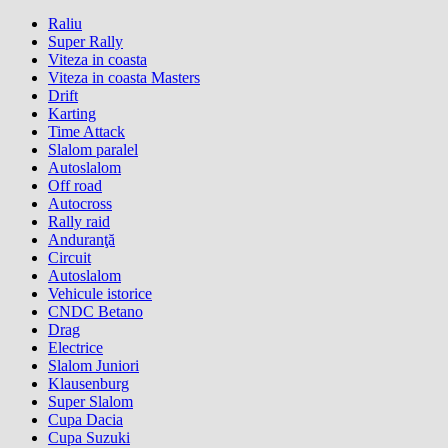
Raliu
Super Rally
Viteza in coasta
Viteza in coasta Masters
Drift
Karting
Time Attack
Slalom paralel
Autoslalom
Off road
Autocross
Rally raid
Anduranţă
Circuit
Autoslalom
Vehicule istorice
CNDC Betano
Drag
Electrice
Slalom Juniori
Klausenburg
Super Slalom
Cupa Dacia
Cupa Suzuki