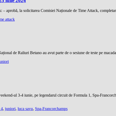
iulie 2024
is: – aprobă, la solicitarea Comisiei Naționale de Time Attack, complet
ime attack
 Național de Raliuri Betano au avut parte de o sesiune de teste pe maca
uniori
eekend-ul 3-4 iunie, pe legendarul circuit de Formula 1, Spa-Francorc
 4
,
juniori
,
luca savu
,
Spa-Francorchamps