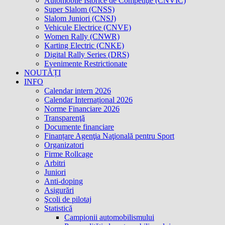
Automobile Istorice de Competiţie (CNVIC)
Super Slalom (CNSS)
Slalom Juniori (CNSJ)
Vehicule Electrice (CNVE)
Women Rally (CNWR)
Karting Electric (CNKE)
Digital Rally Series (DRS)
Evenimente Restrictionate
NOUTĂȚI
INFO
Calendar intern 2026
Calendar Internațional 2026
Norme Financiare 2026
Transparenţă
Documente financiare
Finanțare Agenţia Naţională pentru Sport
Organizatori
Firme Rollcage
Arbitri
Juniori
Anti-doping
Asigurări
Şcoli de pilotaj
Statistică
Campionii automobilismului