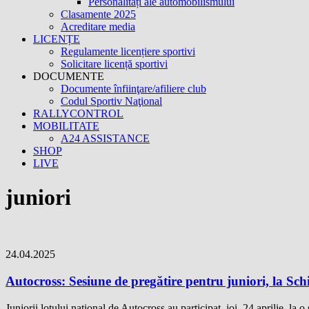
Personalități ale automobilismului
Clasamente 2025
Acreditare media
LICENȚE
Regulamente licențiere sportivi
Solicitare licență sportivi
DOCUMENTE
Documente înfiinţare/afiliere club
Codul Sportiv Naţional
RALLYCONTROL
MOBILITATE
A24 ASSISTANCE
SHOP
LIVE
juniori
24.04.2025
Autocross: Sesiune de pregătire pentru juniori, la Schi
Juniorii lotului național de Autocross au participat, joi, 24 aprilie, l