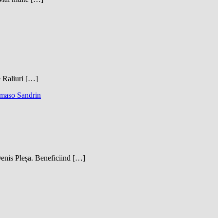
e Raliuri […]
aso Sandrin
Denis Pleșa. Beneficiind […]