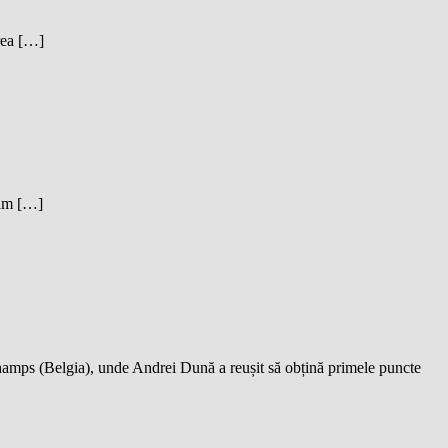
area […]
dam […]
hamps (Belgia), unde Andrei Dună a reușit să obțină primele puncte