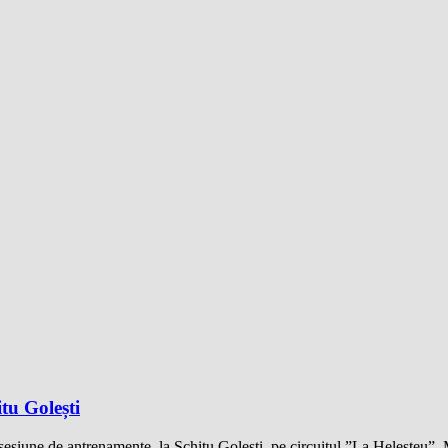
tu Golești
a o sesiune de antrenamente, la Schitu Golești, pe circuitul ”La Heleșteu”