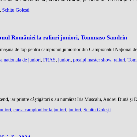
,
Schitu Golești
onul României la raliuri juniori, Tommaso Sandrin
 o mașină de top pentru campionul juniorilor din Campionatul Național d
a nationala de juniori
,
FRAS
,
juniori
,
prealpi master show
,
raliuri
,
Tomm
end, iar printre câștigători s-au numărat Iris Muscalu, Andrei Dună și 
uniori
,
cursa campionilor la juniori
,
juniori
,
Schitu Golești