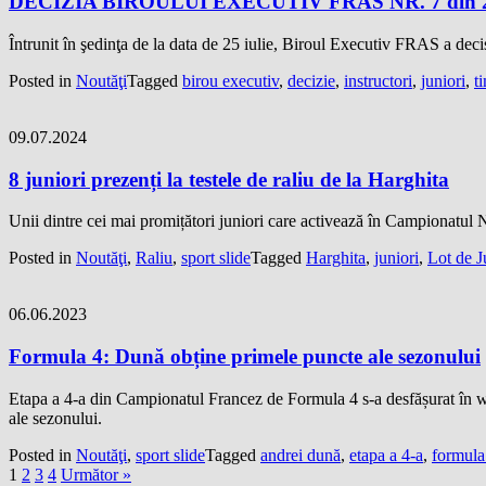
DECIZIA BIROULUI EXECUTIV FRAS NR. 7 din 25 
Întrunit în şedinţa de la data de 25 iulie, Biroul Executiv FRAS a dec
Posted in
Noutăţi
Tagged
birou executiv
,
decizie
,
instructori
,
juniori
,
t
09.07.2024
8 juniori prezenți la testele de raliu de la Harghita
Unii dintre cei mai promițători juniori care activează în Campionatul
Posted in
Noutăţi
,
Raliu
,
sport slide
Tagged
Harghita
,
juniori
,
Lot de J
06.06.2023
Formula 4: Dună obține primele puncte ale sezonului
Etapa a 4-a din Campionatul Francez de Formula 4 s-a desfășurat în w
ale sezonului.
Posted in
Noutăţi
,
sport slide
Tagged
andrei dună
,
etapa a 4-a
,
formula
1
2
3
4
Următor »