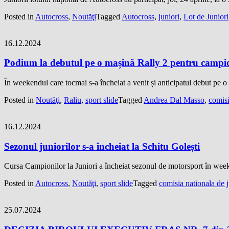
Posted in
Autocross
,
Noutăţi
Tagged
Autocross
,
juniori
,
Lot de Juniori
16.12.2024
Podium la debutul pe o mașină Rally 2 pentru campi
În weekendul care tocmai s-a încheiat a venit și anticipatul debut pe
Posted in
Noutăţi
,
Raliu
,
sport slide
Tagged
Andrea Dal Masso
,
comisi
16.12.2024
Sezonul juniorilor s-a încheiat la Schitu Golești
Cursa Campionilor la Juniori a încheiat sezonul de motorsport în week
Posted in
Autocross
,
Noutăţi
,
sport slide
Tagged
comisia nationala de j
25.07.2024