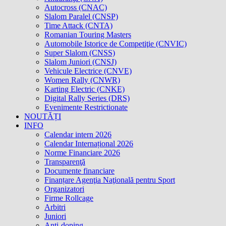
Autocross (CNAC)
Slalom Paralel (CNSP)
Time Attack (CNTA)
Romanian Touring Masters
Automobile Istorice de Competiţie (CNVIC)
Super Slalom (CNSS)
Slalom Juniori (CNSJ)
Vehicule Electrice (CNVE)
Women Rally (CNWR)
Karting Electric (CNKE)
Digital Rally Series (DRS)
Evenimente Restrictionate
NOUTĂȚI
INFO
Calendar intern 2026
Calendar Internațional 2026
Norme Financiare 2026
Transparenţă
Documente financiare
Finanțare Agenţia Naţională pentru Sport
Organizatori
Firme Rollcage
Arbitri
Juniori
Anti-doping