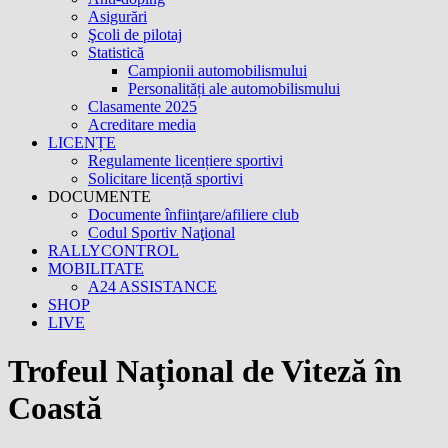
Asigurări
Şcoli de pilotaj
Statistică
Campionii automobilismului
Personalități ale automobilismului
Clasamente 2025
Acreditare media
LICENȚE
Regulamente licențiere sportivi
Solicitare licență sportivi
DOCUMENTE
Documente înfiinţare/afiliere club
Codul Sportiv Naţional
RALLYCONTROL
MOBILITATE
A24 ASSISTANCE
SHOP
LIVE
Trofeul Național de Viteză în
Coastă