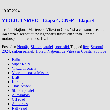
19.07.2024
VIDEO: TNMVC – Etapa 4, CNSP – Etapa 4
Trofeul Național Masters de Viteză în Coastă și-a consumat cea de-a
4-a etapă a sezonului pe legendarul traseu din Sinaia, iar fanii
motorsportului românesc […]
Posted in
Noutăţi
,
Slalom paralel
,
sport slide
Tagged
live
,
Sezonul
2024
,
slalom paralel
,
Trofeul Național de Viteză în Coastă
,
youtube
Raliu
Super Rally
Viteza in coasta
Viteza in coasta Masters
Drift
Karting
Time Attack
Slalom paralel
Autoslalom
Off road
Autocross
Rally raid