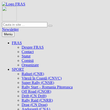
Newsletter
Meniu
FRAS
Despre FRAS
Contact
Statut
Comisii
Organizare
SPORT
Raliuri (CNR)
Viteză în Coastă (CNVC)
Super Rally (CNSR)
Rally Start – Romania Pitoreasca
Off Road (CNOR)
Drift (CN Drift)
Rally Raid (CNRR)
Drag (CN Drag)
Anduranţă (CNA)