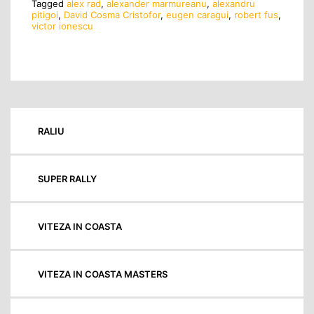
Tagged
alex rad
,
alexander marmureanu
,
alexandru
pitigoi
,
David Cosma Cristofor
,
eugen caragui
,
robert fus
,
victor ionescu
RALIU
SUPER RALLY
VITEZA IN COASTA
VITEZA IN COASTA MASTERS