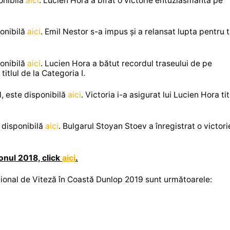
onibilă
aici
. Lucien Hora a bifat o victorie entuziasmantă pe
ponibilă
aici
. Emil Nestor s-a impus și a relansat lupta pentru ti
ponibilă
aici
. Lucien Hora a bătut recordul traseului de pe
itlul de la Categoria I.
, este disponibilă
aici
. Victoria i-a asigurat lui Lucien Hora tit
e disponibilă
aici
. Bulgarul Stoyan Stoev a înregistrat o victori
onul 2018, click
aici
.
ional de Viteză în Coastă Dunlop 2019 sunt următoarele: