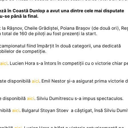
ză în Coastă Dunlop a avut una dintre cele mai disputate
u-se până la final.
 la Râșnov, Cheile Grădiștei, Poiana Brașov (de două ori), Reș
otal de 160 de piloți au fost prezenți la start.
campionatul fiind împărțit în două categorii, una dedicată
obilelor de competiție.
aici
. Lucien Hora s-a întors în competiții cu o victorie chiar p
este disponibilă
aici
. Emil Nestor și-a asigurat prima victorie d
te disponibilă
aici
. Silviu Dumitrescu s-a impus spectaculos.
nibilă
aici
. Bulgarul Stoyan Stoev a câștigat, însă Silviu Dum
.