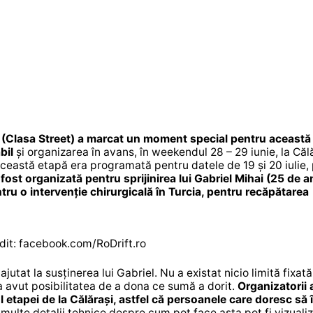
t (Clasa Street) a marcat un moment special pentru această
bil
și organizarea în avans, în weekendul 28 – 29 iunie, la Călă
, această etapă era programată pentru datele de 19 și 20 iulie,
fost organizată pentru sprijinirea lui Gabriel Mihai (25 de a
ru o intervenție chirurgicală în Turcia, pentru recăpătarea
dit: facebook.com/RoDrift.ro
ajutat la susținerea lui Gabriel. Nu a existat nicio limită fixată
r a avut posibilitatea de a dona ce sumă a dorit.
Organizatorii 
l etapei de la Călărași, astfel că persoanele care doresc să î
 multe detalii tehnice despre cum pot face asta pot fi vizuali