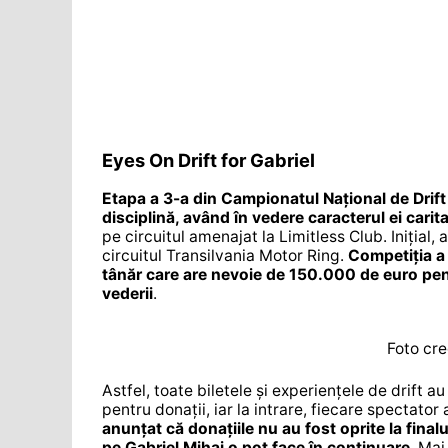
Eyes On Drift for Gabriel
Etapa a 3-a din Campionatul Național de Drif
disciplină, având în vedere caracterul ei carita
pe circuitul amenajat la Limitless Club. Inițial
circuitul Transilvania Motor Ring.
Competiția a 
tânăr care are nevoie de 150.000 de euro pent
vederii
.
Foto cre
Astfel, toate biletele și experiențele de drift au 
pentru donații, iar la intrare, fiecare spectato
anunțat că donațiile nu au fost oprite la finalu
pe Gabriel Mihai o pot face în continuare
. Mai