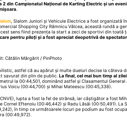
apa 2 din Campionatul Național de Karting Electric și un eve
imișoara
.
lalom
, Slalom Juniori și Vehicule Electrice a fost organizată î
 comercial Shopping City Râmnicu Vâlcea, această rundă a ge
acest sens fiind prezența la start a zeci de sportivi din toată ț
re pentru piloți și a fost apreciat deopotrivă de spectator
it: Cătălin Mărgărit / PinPhoto
istic, astfel că au apărut și multe dueluri decise la câteva d
 savurat din plin de public.
La final, cel mai bun timp al zilei
ometrul la 00:44,501, dominând astfel și Clasamentul General 
us Voicu (00:44,700) și Mihai Mateescu (00:45,338).
NVE), lupta a fost la fel de strânsă, iar câștigător a fost Mih
de Cornel Eftenoiu (00:46,442) și Radu Lăsâi (00:50,491). La 
9,242), în timp ce următoarele locuri pe podium au fost ocup
ra (00:49,972).