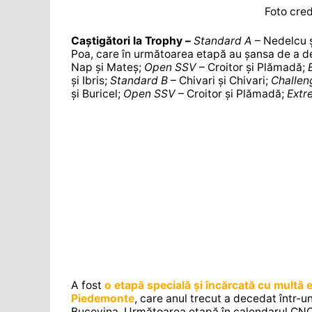
Foto cre
Caștigători la Trophy –
Standard A
– Nedelcu ș
Poa, care în următoarea etapă au șansa de a d
Nap și Mateș;
Open SSV
– Croitor și Plămadă;
și Ibris;
Standard B
– Chivari și Chivari;
Challen
și Buricel;
Open SSV
– Croitor și Plămadă;
Extr
A fost
o etapă specială și încărcată cu multă 
Piedemonte
, care anul trecut a decedat într-u
Bucovina. Următoarea etapă în calendarul CNOR 