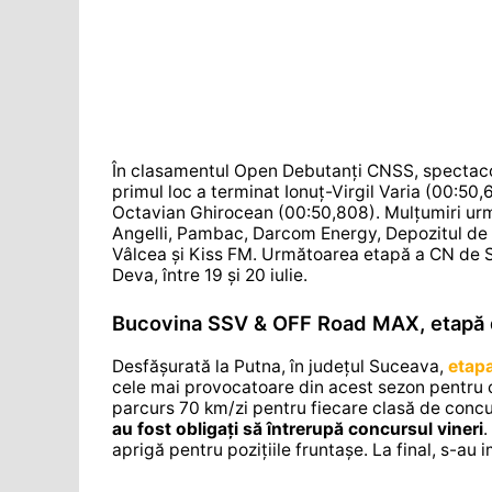
În clasamentul Open Debutanți CNSS, spectacolul 
primul loc a terminat Ionuț-Virgil Varia (00:50,
Octavian Ghirocean (00:50,808). Mulțumiri urmă
Angelli, Pambac, Darcom Energy, Depozitul de
Vâlcea și Kiss FM. Următoarea etapă a CN de Su
Deva, între 19 și 20 iulie.
Bucovina SSV & OFF Road MAX, etapă 
Desfășurată la Putna, în județul Suceava,
etap
cele mai provocatoare din acest sezon pentru c
parcurs 70 km/zi pentru fiecare clasă de conc
au fost obligați să întrerupă concursul vineri
.
aprigă pentru pozițiile fruntașe. La final, s-au