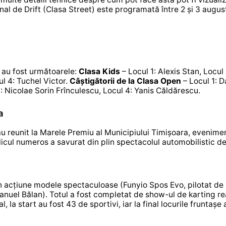
l de Drift (Clasa Street) este programată între 2 și 3 august
e au fost următoarele:
Clasa Kids
– Locul 1: Alexis Stan, Locul 
l 4: Tuchel Victor.
Câștigătorii de la Clasa Open
– Locul 1: D
: Nicolae Sorin Frînculescu, Locul 4: Yanis Căldărescu.
a
 s-au reunit la Marele Premiu al Municipiului Timișoara, evenime
blicul numeros a savurat din plin spectacolul automobilistic d
 în acțiune modele spectaculoase (Funyio Spos Evo, pilotat de
uel Bălan). Totul a fost completat de show-ul de karting re
tal, la start au fost 43 de sportivi, iar la final locurile fruntașe