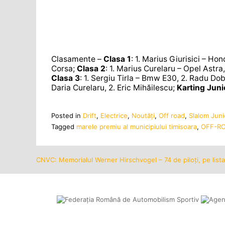
Clasamente –
Clasa 1
: 1. Marius Giurisici – Ho
Corsa;
Clasa 2
: 1. Marius Curelaru – Opel Astra
Clasa 3
: 1. Sergiu Tirla – Bmw E30, 2. Radu D
Daria Curelaru, 2. Eric Mihăilescu;
Karting Juni
Posted in
Drift
,
Electrice
,
Noutăţi
,
Off road
,
Slalom Juni
Tagged
marele premiu al municipiului timisoara
,
OFF-R
CNVC: Memorialul Werner Hirschvogel – 74 de piloți, pe lista
Navigare
în
articole