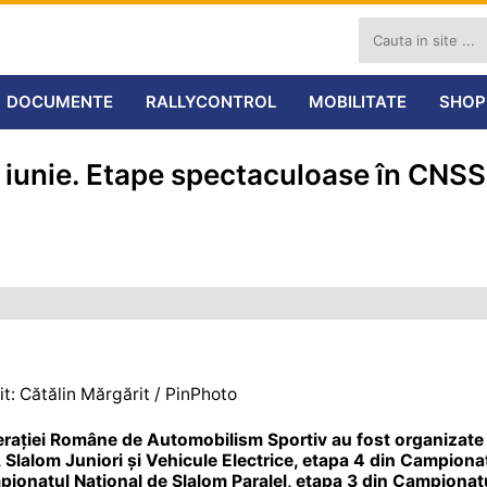
DOCUMENTE
RALLYCONTROL
MOBILITATE
SHOP
 iunie. Etape spectaculoase în CNS
it: Cătălin Mărgărit / PinPhoto
derației Române de Automobilism Sportiv au fost organizate
Slalom Juniori și Vehicule Electrice, etapa 4 din Campiona
ionatul Național de Slalom Paralel, etapa 3 din Campionat