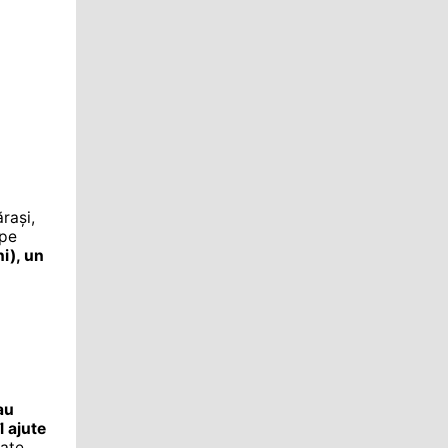
rași,
 pe
ni), un
au
l ajute
zate