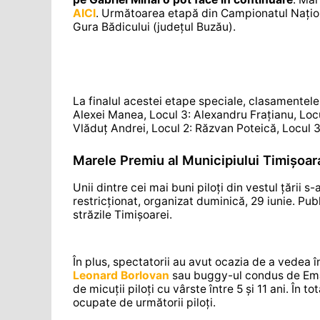
AICI
. Următoarea etapă din Campionatul Naționa
Gura Bădicului (județul Buzău).
La finalul acestei etape speciale, clasamentel
Alexei Manea, Locul 3: Alexandru Frațianu, Locu
Vlăduț Andrei, Locul 2: Răzvan Poteică, Locul 3
Marele Premiu al Municipiului Timișoar
Unii dintre cei mai buni piloți din vestul țării
restricționat, organizat duminică, 29 iunie. Pu
străzile Timișoarei.
În plus, spectatorii au avut ocazia de a vedea
Leonard Borlovan
sau buggy-ul condus de Eman
de micuții piloți cu vârste între 5 și 11 ani. În to
ocupate de următorii piloți.