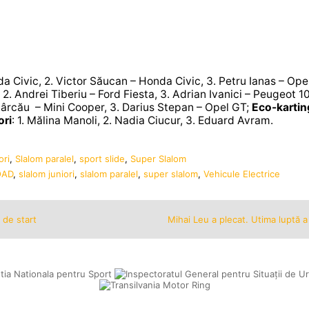
nda Civic, 2. Victor Săucan – Honda Civic, 3. Petru Ianas – Ope
, 2. Andrei Tiberiu – Ford Fiesta, 3. Adrian Ivanici – Peugeot 1
obârcău – Mini Cooper, 3. Darius Stepan – Opel GT;
Eco-kartin
ori
: 1. Mălina Manoli, 2. Nadia Ciucur, 3. Eduard Avram.
ori
,
Slalom paralel
,
sport slide
,
Super Slalom
OAD
,
slalom juniori
,
slalom paralel
,
super slalom
,
Vehicule Electrice
 de start
Mihai Leu a plecat. Utima luptă 