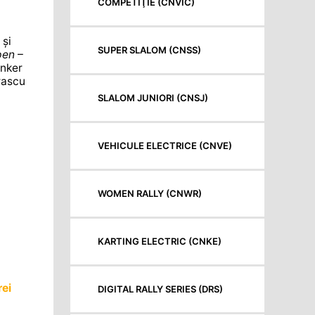
COMPETIŢIE (CNVIC)
 și
SUPER SLALOM (CNSS)
pen
–
nker
rascu
SLALOM JUNIORI (CNSJ)
VEHICULE ELECTRICE (CNVE)
WOMEN RALLY (CNWR)
KARTING ELECTRIC (CNKE)
rei
DIGITAL RALLY SERIES (DRS)