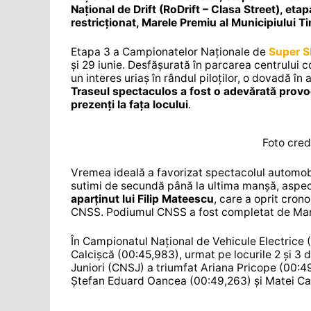
Național de Drift (RoDrift – Clasa Street), et
restricționat, Marele Premiu al Municipiului T
Etapa 3 a Campionatelor Naționale de
Super S
și 29 iunie. Desfășurată în parcarea centrului
un interes uriaș în rândul piloților, o dovadă în 
Traseul spectaculos a fost o adevărată provoca
prezenți la fața locului
.
Foto cred
Vremea ideală a favorizat spectacolul automobil
sutimi de secundă până la ultima manșă, aspect
aparținut lui Filip Mateescu
, care a oprit cron
CNSS. Podiumul CNSS a fost completat de Mari
În Campionatul Național de Vehicule Electrice (C
Calcișcă (00:45,983), urmat pe locurile 2 și 3 
Juniori (CNSJ) a triumfat Ariana Pricope (00:4
Ștefan Eduard Oancea (00:49,263) și Matei Ca