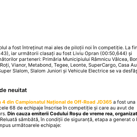
a fost întreținut mai ales de piloții noi în competiție. La fin
643), iar următorii clasați au fost Liviu Opran (00:50,644) și
torilor parteneri: Primăria Municipiului Râmnicu Vâlcea, Bo
 Roți, Vianor, Metabond, Tegee, Leonte, SuperCargo, Casa Au
per Slalom, Slalom Juniori și Vehicule Electrice se va desfăș
de neuitat
a 4 din Campionatul Național de Off-Road JD365
a fost una 
ele 68 de echipaje înscrise în competiție și care au avut de
urs.
Din cauza emiterii Codului Roșu de vreme rea, organizat
 Reluată sâmbătă, în condiții de siguranță, etapa a generat o 
 impus următoarele echipaje: