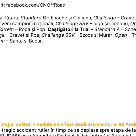
dit: facebook.com/CNOffRoad
i Tătaru;
Standard B
– Enache și Chilianu;
Challenge
– Cravet
eveni campioni naționali;
Challenge SSV
– Iuga și Ciobanu;
O
Extrem
– Popa și Pop.
Caștigători la Trial –
Standard A
– Sche
ge
– Cravet și Poa;
Challenge SSV
– Szocs și Murar;
Open
– T
em
– Santa și Bucur.
emoție, având în vedere că a fost dedicată memoriei lui And
n tragic accident rutier în timp ce se deplasa spre etapa de la
JD365 este Adventure Festival, la Iași, între 1 și 3 august