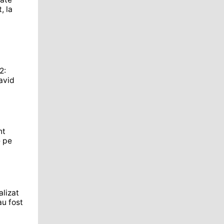
, la
2:
avid
nt
e pe
alizat
 au fost