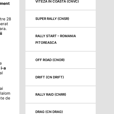
VITEZĂ ÎN COASTĂ (CNVC)
niment
SUPER RALLY (CNSR)
ntre 28
nerat
ara.
ii
RALLY START – ROMANIA
PITOREASCA
OFF ROAD (CNOR)
e
 i-a
al
DRIFT (CN DRIFT)
ai
Slalom
RALLY RAID (CNRR)
ate de
DRAG (CN DRAG)