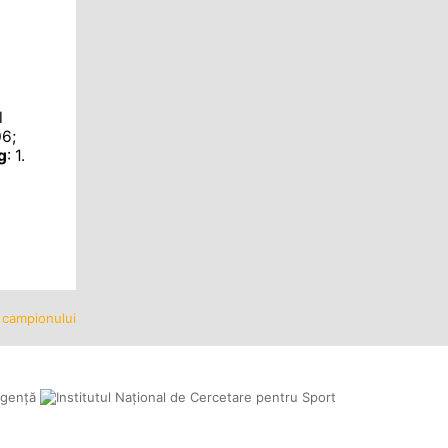
l
06;
g
: 1.
a campionului