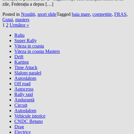
zile, Federația a depus […]
Posted in
Noutăţi
,
sport slide
Tagged
baia mare
,
competitie
,
FRAS
,
Gutai
,
masters
1
2
Următor »
Raliu
Super Rally
Viteza in coasta
Viteza in coasta Masters
Drift
Karting
Time Attack
Slalom paralel
Autoslalom
Off road
Autocross
Rally raid
Anduranţă
Circuit
Autoslalom
Vehicule istorice
CNDC Betano
Drag
Electrice