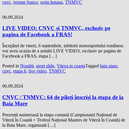
cnvc
,
jerome france
,
sorin hutanu
,
TNMVC
06.09.2024
LIVE VIDEO: CNVC și TNMVC, exclusiv pe
pagina de Facebook a FRAS!
Începând de vineri, 6 septembrie, iubitorii motorsportului românesc
vor avea ocazia de a urmări LIVE VIDEO, exclusiv pe pagina de
Facebook a FRAS, etapa […]
Posted in
Noutăţi
,
sport slide
,
Viteza in coasta
Tagged
baia mare
,
cnvc
,
etapa 6
,
live video
,
TNMVC
06.09.2024
CNVC / TNMVC: 64 de piloți înscriși la etapa de la
Baia Mare
Prezență numeroasă la etapa comună (Campionatul Național de
Viteză în Coastă + Trofeul Național Masters de Viteză în Coastă) de
la Baia Mare, organizată […]