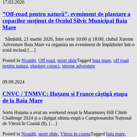
17.03.2026
”Off-road pentru natură”, eveniment de plantare a
copacilor susținut de Ocolul Silvic Municipal Baia
Mare
Sâmbătă, 21 martie 2026, între orele 10:00 și 18:00, clubul Xtreme
Adventure Baia Mare va organiza un eveniment de împădurire într-o
zonă inclusă […]
Posted in
Noutăţi
,
Off road
,
sport slide
Tagged
baia mare
,
off road
pentru natura
,
plantare copaci
,
xtreme adventure
09.09.2024
CNVC / TNMVC: Huțanu și France câștigă etapa
de la Baia Mare
Sorin Huțanu a avut un weekend reușit la Maramureș Hill Climb
Challenge 2024 și a câștigat ultima etapă a Campionatului Național
de Viteză în Coastă (8), […]
Posted in
Noutăţi
,
sport slide
,
Viteza in coasta
Tagged
baia mare
,