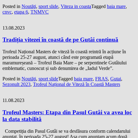
Posted in
Noutăţi
,
sport slide
,
Viteza in coasta
Tagged
baia mare
,
cnvc
,
etapa 6
,
TNMVC
13.08.2023
Tradiția vitezei în coastă de pe Gutâi continuă
Trofeul Național Masters de viteză în coastă reintră în acțiune în
perioada 25-27 august, atunci când este programată etapă
maramureșeană – Trofeul Baia Mare – pe serpentinele Gutâiului
emblematic, cunoscut și sub denumirea de „Iadul Verde”.
Posted in
Noutăţi
,
sport slide
Tagged
baia mare
,
FRAS
,
Gutai
,
Sezonult 2023
,
Trofeul Național de Viteză în Coastă Masters
11.08.2023
Trofeul Masters: Etapa din Pasul Gutâi va avea loc
la data stabilită
Competiția din Pasul Gutâi se va desfăsura conform calendarului
anunțat, în perioada 25-27 august! Așa cum anunțam acum două