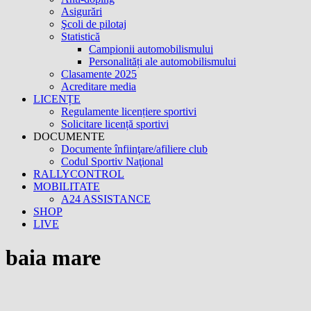
Asigurări
Şcoli de pilotaj
Statistică
Campionii automobilismului
Personalități ale automobilismului
Clasamente 2025
Acreditare media
LICENȚE
Regulamente licențiere sportivi
Solicitare licență sportivi
DOCUMENTE
Documente înfiinţare/afiliere club
Codul Sportiv Naţional
RALLYCONTROL
MOBILITATE
A24 ASSISTANCE
SHOP
LIVE
baia mare