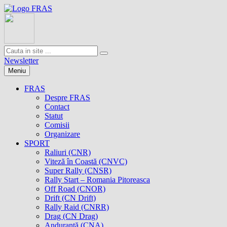
Newsletter
Meniu
FRAS
Despre FRAS
Contact
Statut
Comisii
Organizare
SPORT
Raliuri (CNR)
Viteză în Coastă (CNVC)
Super Rally (CNSR)
Rally Start – Romania Pitoreasca
Off Road (CNOR)
Drift (CN Drift)
Rally Raid (CNRR)
Drag (CN Drag)
Anduranţă (CNA)