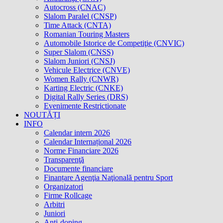
Autocross (CNAC)
Slalom Paralel (CNSP)
Time Attack (CNTA)
Romanian Touring Masters
Automobile Istorice de Competiţie (CNVIC)
Super Slalom (CNSS)
Slalom Juniori (CNSJ)
Vehicule Electrice (CNVE)
Women Rally (CNWR)
Karting Electric (CNKE)
Digital Rally Series (DRS)
Evenimente Restrictionate
NOUTĂȚI
INFO
Calendar intern 2026
Calendar Internațional 2026
Norme Financiare 2026
Transparenţă
Documente financiare
Finanțare Agenţia Naţională pentru Sport
Organizatori
Firme Rollcage
Arbitri
Juniori
Anti-doping