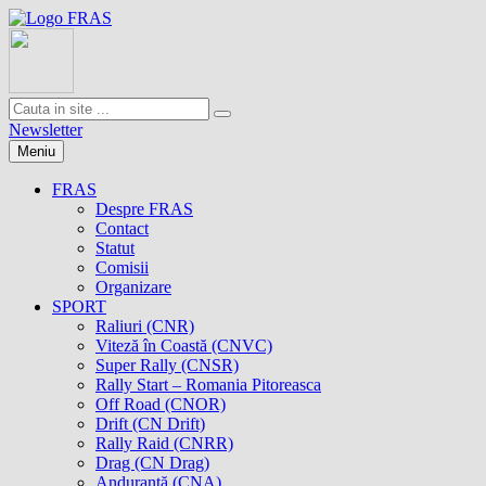
Newsletter
Meniu
FRAS
Despre FRAS
Contact
Statut
Comisii
Organizare
SPORT
Raliuri (CNR)
Viteză în Coastă (CNVC)
Super Rally (CNSR)
Rally Start – Romania Pitoreasca
Off Road (CNOR)
Drift (CN Drift)
Rally Raid (CNRR)
Drag (CN Drag)
Anduranţă (CNA)