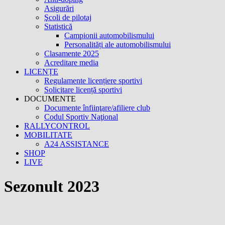
Asigurări
Şcoli de pilotaj
Statistică
Campionii automobilismului
Personalități ale automobilismului
Clasamente 2025
Acreditare media
LICENȚE
Regulamente licențiere sportivi
Solicitare licență sportivi
DOCUMENTE
Documente înfiinţare/afiliere club
Codul Sportiv Naţional
RALLYCONTROL
MOBILITATE
A24 ASSISTANCE
SHOP
LIVE
Sezonult 2023