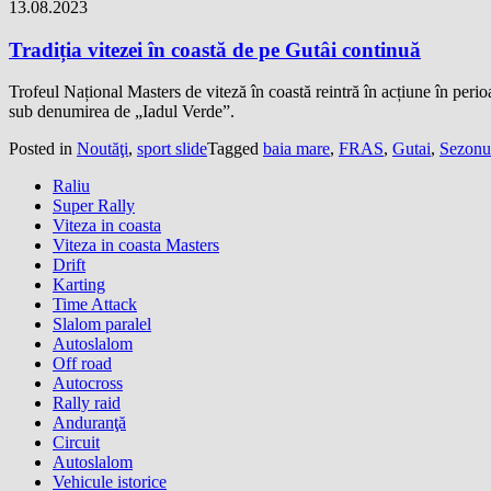
13.08.2023
Tradiția vitezei în coastă de pe Gutâi continuă
Trofeul Național Masters de viteză în coastă reintră în acțiune în pe
sub denumirea de „Iadul Verde”.
Posted in
Noutăţi
,
sport slide
Tagged
baia mare
,
FRAS
,
Gutai
,
Sezonu
Raliu
Super Rally
Viteza in coasta
Viteza in coasta Masters
Drift
Karting
Time Attack
Slalom paralel
Autoslalom
Off road
Autocross
Rally raid
Anduranţă
Circuit
Autoslalom
Vehicule istorice